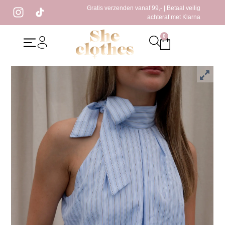
Gratis verzenden vanaf 99,- | Betaal veilig
achteraf met Klarna
0
Home
/
Kleding
/
Tops
/ Jinna Haltertop Blauw
Jinna Haltertop Blauw