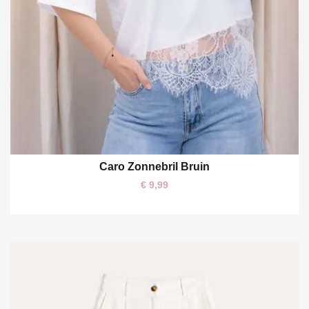
Caro Zonnebril Bruin
One size
€
9,99