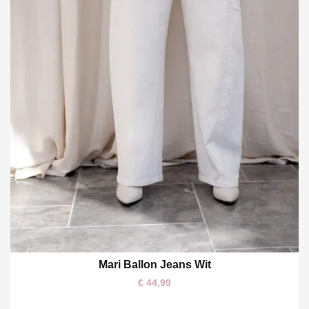
Mari Ballon Jeans Wit
XS
M
L
XL
€
44,99