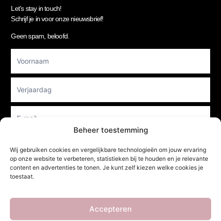
Let’s stay in touch!
Schrijf je in voor onze nieuwsbrief!
Geen spam, beloofd.
Footer
Newsletter
Beheer toestemming
Wij gebruiken cookies en vergelijkbare technologieën om jouw ervaring
Verzenden
op onze website te verbeteren, statistieken bij te houden en je relevante
content en advertenties te tonen. Je kunt zelf kiezen welke cookies je
toestaat.
She Clothes
Accepteren