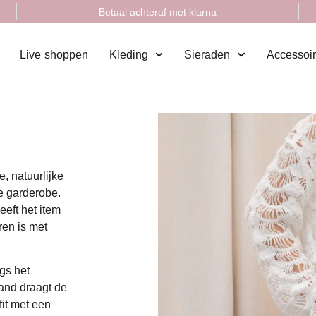
Betaal achteraf met klarna
Live shoppen
Kleding
Sieraden
Accessoi
, natuurlijke
le garderobe.
eeft het item
ren is met
ngs het
band draagt de
fit met een