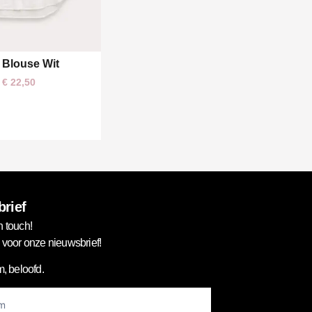
 Blouse Wit
One size
€
22,50
rief
n touch!
in voor onze nieuwsbrief!
, beloofd.