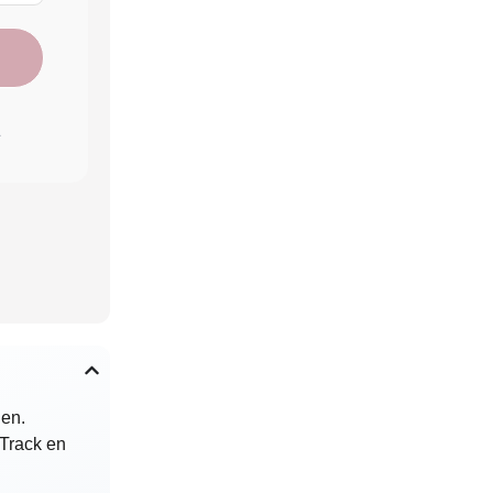
.
den.
 Track en