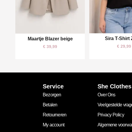
Sira T-Shirt
Maartje Blazer beige
One size
One size
€
29,99
€
39,99
Service
She Clothes
Bezorgen
Over Ons
Betalen
Veelgestelde vra
Retourneren
Privacy Policy
My account
Algemene voorwa