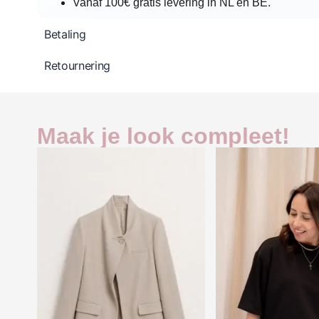
Vanaf 100€ gratis levering in NL en BE.
Betaling
Retournering
Maak je look compleet!