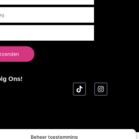
er
rzenden
lg Ons!
Beheer toestemming