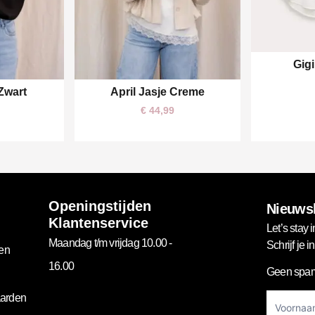
Gigi
 Zwart
April Jasje Creme
S/M
M/L
€
44,99
Openingstijden
Nieuwsb
Klantenservice
Let’s stay i
Maandag t/m vrijdag 10.00 -
Schrijf je 
gen
16.00
Geen spam
Footer
arden