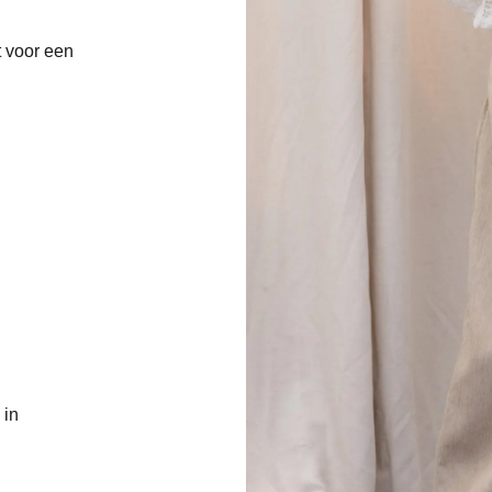
t voor een
 in