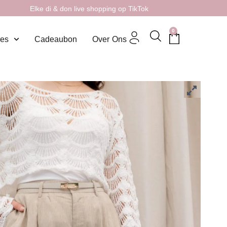
Elke di & don live shopping op TikTok
0
res
Cadeaubon
Over Ons