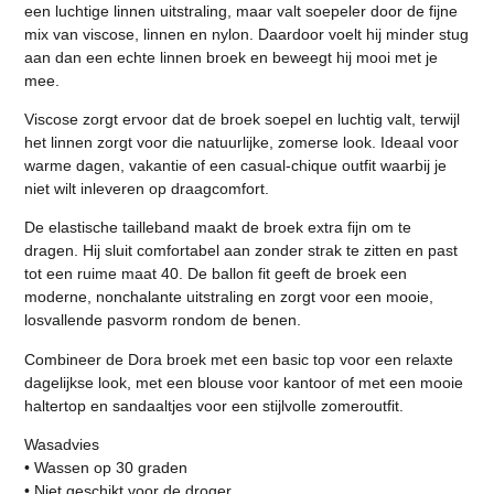
een luchtige linnen uitstraling, maar valt soepeler door de fijne
mix van viscose, linnen en nylon. Daardoor voelt hij minder stug
aan dan een echte linnen broek en beweegt hij mooi met je
mee.
Viscose zorgt ervoor dat de broek soepel en luchtig valt, terwijl
het linnen zorgt voor die natuurlijke, zomerse look. Ideaal voor
warme dagen, vakantie of een casual-chique outfit waarbij je
niet wilt inleveren op draagcomfort.
De elastische tailleband maakt de broek extra fijn om te
dragen. Hij sluit comfortabel aan zonder strak te zitten en past
tot een ruime maat 40. De ballon fit geeft de broek een
moderne, nonchalante uitstraling en zorgt voor een mooie,
losvallende pasvorm rondom de benen.
Combineer de Dora broek met een basic top voor een relaxte
dagelijkse look, met een blouse voor kantoor of met een mooie
haltertop en sandaaltjes voor een stijlvolle zomeroutfit.
Wasadvies
• Wassen op 30 graden
• Niet geschikt voor de droger