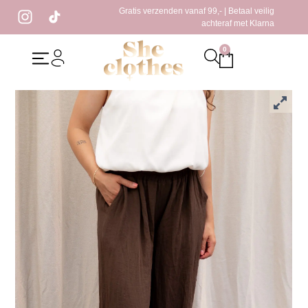
Gratis verzenden vanaf 99,- | Betaal veilig
achteraf met Klarna
0
Home
/
Kleding
/
Broeken
/ Dora Broek Bruin
Dora Broek Bruin