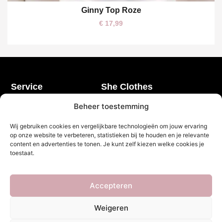
Ginny Top Roze
One size
€
17,99
Service
She Clothes
Bezorgen
Over Ons
Beheer toestemming
Betalen
Veelgestelde vragen
Wij gebruiken cookies en vergelijkbare technologieën om jouw ervaring
Retourneren
Privacy Policy
op onze website te verbeteren, statistieken bij te houden en je relevante
My account
Algemene voorwaarden
content en advertenties te tonen. Je kunt zelf kiezen welke cookies je
toestaat.
Contact
Openingstijden
Klantenservice
Accepteren
Maandag t/m vrijdag 10.00 - 16.00
Weigeren