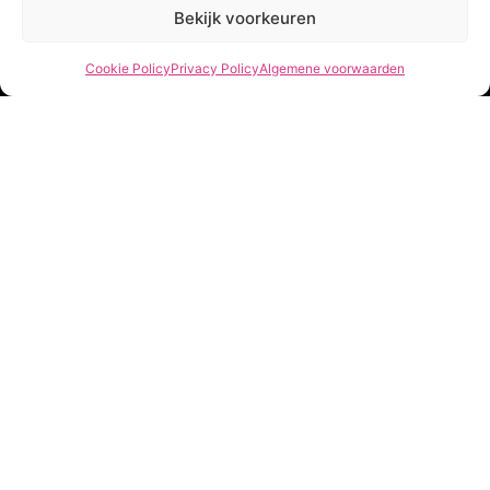
Bekijk voorkeuren
Nieuwsbrief
Let’s stay in touch!
Cookie Policy
Privacy Policy
Algemene voorwaarden
Schrijf je in voor onze nieuwsbrief!
Geen spam, beloofd.
Footer
Newsletter
Verzenden
She Clothes