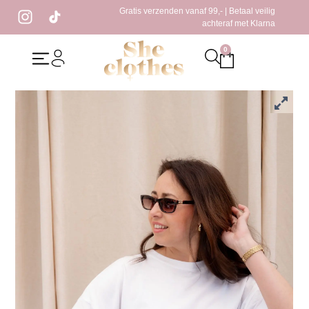
Gratis verzenden vanaf 99,- | Betaal veilig
achteraf met Klarna
0
Home
/
New
/ Caro Zonnebril Bruin
Caro Zonnebril Bruin