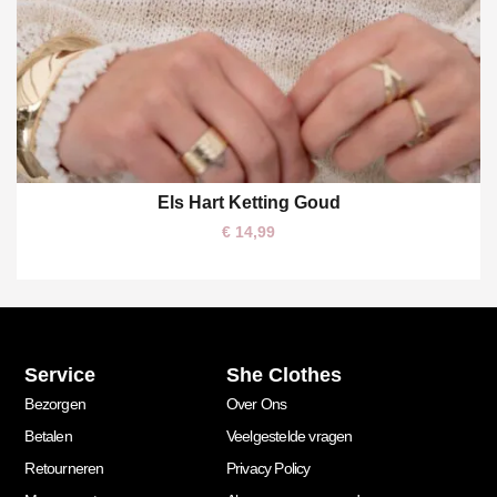
Els Hart Ketting Goud
One size
€
14,99
Service
She Clothes
Bezorgen
Over Ons
Betalen
Veelgestelde vragen
Retourneren
Privacy Policy