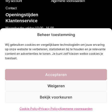
My account
Algemene voorwaarden
Contact
Openingstijden
Klantenservice
Maandag t/m vrijdag 10.00 - 16.00
Beheer toestemming
Wij gebruiken cookies en vergelijkbare technologieën om jouw ervaring
Nieuwsbrief
op onze website te verbeteren, statistieken bij te houden en je relevante
Let’s stay in touch!
content en advertenties te tonen. Je kunt zelf kiezen welke cookies je
Schrijf je in voor onze nieuwsbrief!
toestaat.
Geen spam, beloofd.
Footer
Accepteren
Newsletter
Weigeren
Bekijk voorkeuren
Cookie Policy
Privacy Policy
Algemene voorwaarden