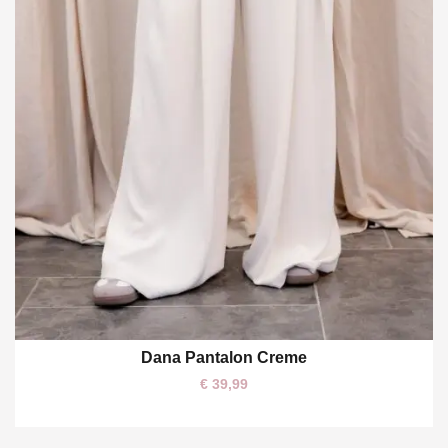
Dana Pantalon Creme
S
M
L
€
39,99