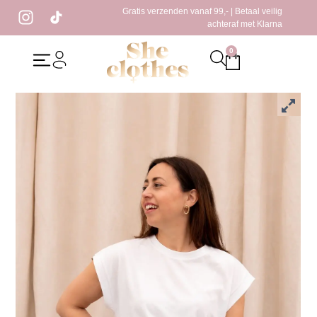
Gratis verzenden vanaf 99,- | Betaal veilig
achteraf met Klarna
0
Home
/
Kleding
/
T-Shirt
/ Bella T-shirt Wit
Bella T-shirt Wit