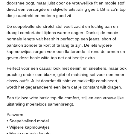
doorsnee oogt, maar juist door de vrouwelijke fit en mooie stof
direct een verzorgde en stijlvolle uitstraling geeft. Dit is zo’n top
die je aantrekt en meteen goed zit.
De soepelvallende stretchstof voelt zacht en luchtig aan en
draagt comfortabel tijdens warme dagen. Dankzij de mooie
normale lengte valt het shirt perfect op een jeans, short of
pantalon zonder te kort of te lang te zijn. De iets wijdere
kapmouwtjes zorgen voor een flatterende fit rond de armen en
geven deze basic witte top net dat beetje extra.
Perfect voor een casual look met denim en sneakers, maar ook
prachtig onder een blazer, gilet of matching set voor een meer
classy outfit. Juist doordat dit shirt zo makkelijk combineert,
wordt het gegarandeerd een item dat je constant wilt dragen.
Een tijdloze witte basic top die comfort, stijl en een vrouwelijke
uitstraling moeiteloos samenbrengt.
Pasvorm
• Soepelvallend model
• Wijdere kapmouwtjes
• Mooie normale lengte