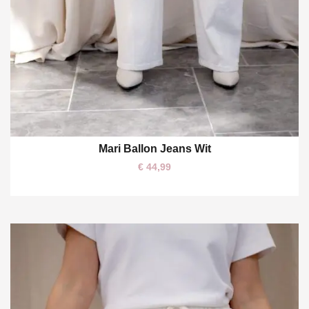
Mari Ballon Jeans Wit
M
XL
€
44,99