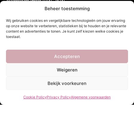
Maandag t/m vrijdag 10.00 - 16.00
Beheer toestemming
Wij gebruiken cookies en vergelijkbare technologieën om jouw ervaring
Nieuwsbrief
op onze website te verbeteren, statistieken bij te houden en je relevante
Let’s stay in touch!
content en advertenties te tonen. Je kunt zelf kiezen welke cookies je
Schrijf je in voor onze nieuwsbrief!
toestaat.
Geen spam, beloofd.
Footer
Accepteren
Newsletter
Weigeren
Bekijk voorkeuren
Cookie Policy
Privacy Policy
Algemene voorwaarden
Verzenden