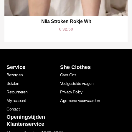
Nila Stroken Rokje Wit
M/L
€
32,50
Service
She Clothes
Bezorgen
Over Ons
Betalen
Veelgestelde vragen
Retourneren
Privacy Policy
My account
Algemene voorwaarden
Contact
Openingstijden
Klantenservice