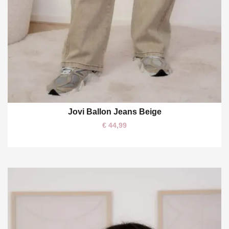
Jovi Ballon Jeans Beige
L
XL
€
44,99