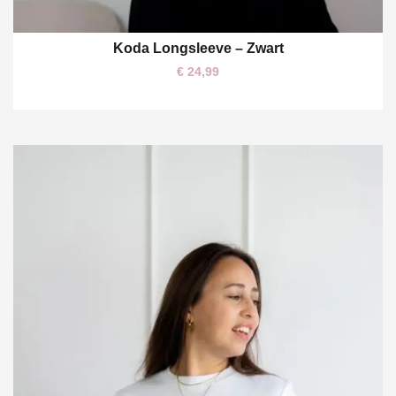
Koda Longsleeve – Zwart
S/M
M/L
€
24,99