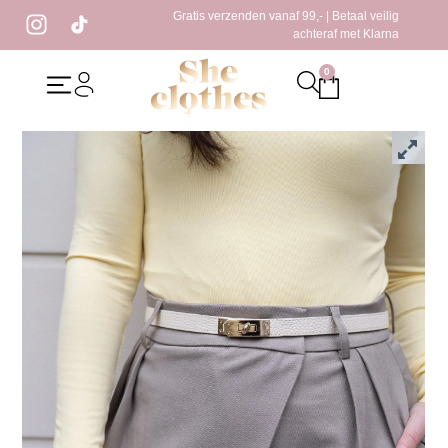
Gratis verzenden vanaf 99,- | Betaal veilig
achteraf met Klarna
0
Home
/
Kleding
/
Broeken
/ Abby Pantalon Taupe
Abby Pantalon Taupe