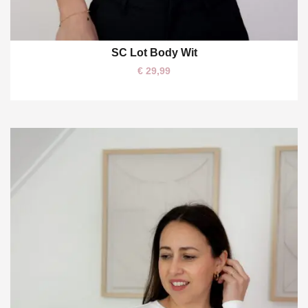
SC Lot Body Wit
XL
€
29,99