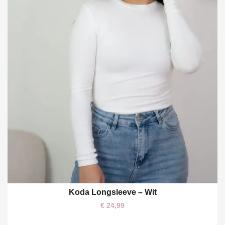
Koda Longsleeve – Wit
S/M
M/L
€
24,99