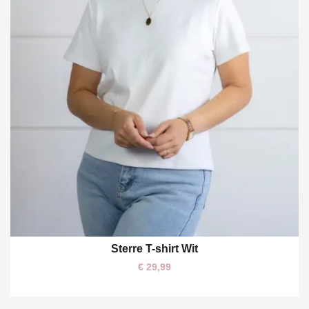
Sterre T-shirt Wit
L
€
29,99