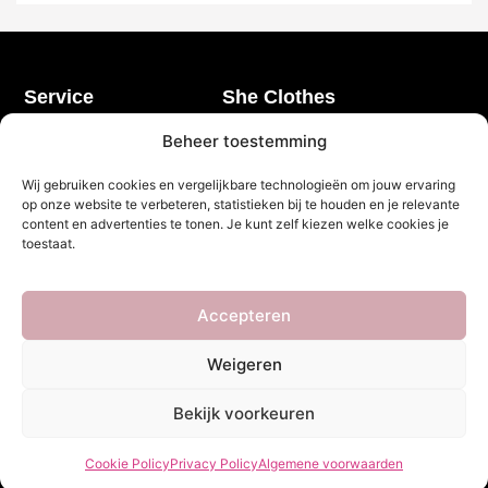
Service
She Clothes
Bezorgen
Over Ons
Beheer toestemming
Betalen
Veelgestelde vragen
Wij gebruiken cookies en vergelijkbare technologieën om jouw ervaring
Retourneren
Privacy Policy
op onze website te verbeteren, statistieken bij te houden en je relevante
My account
Algemene voorwaarden
content en advertenties te tonen. Je kunt zelf kiezen welke cookies je
toestaat.
Contact
Openingstijden
Klantenservice
Accepteren
Maandag t/m vrijdag 10.00 - 16.00
Weigeren
Bekijk voorkeuren
Nieuwsbrief
Let’s stay in touch!
Schrijf je in voor onze nieuwsbrief!
Cookie Policy
Privacy Policy
Algemene voorwaarden