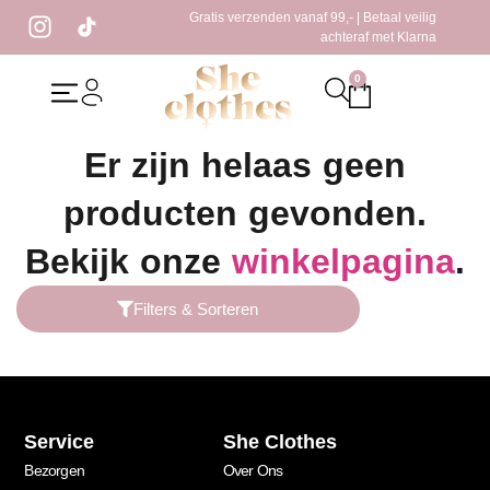
Gratis verzenden vanaf 99,- | Betaal veilig
achteraf met Klarna
0
Home
/ Producten getagged “zwarte tas”
Er zijn helaas geen
producten gevonden.
Bekijk onze
winkelpagina
.
Filters & Sorteren
Service
She Clothes
Bezorgen
Over Ons