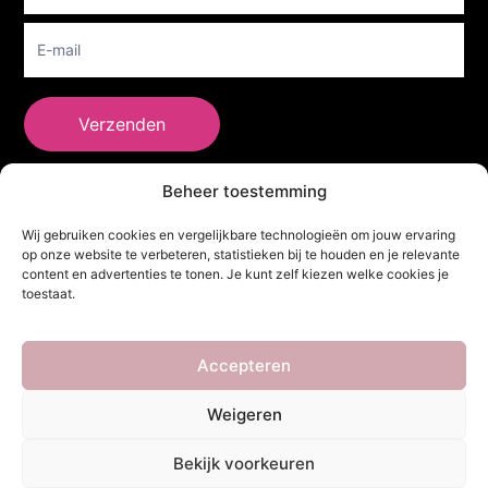
Verzenden
Beheer toestemming
She Clothes
Wij gebruiken cookies en vergelijkbare technologieën om jouw ervaring
op onze website te verbeteren, statistieken bij te houden en je relevante
content en advertenties te tonen. Je kunt zelf kiezen welke cookies je
toestaat.
Adres
Heidebaan 62, 6044 XS Roermond
Volg Ons!
Accepteren
Weigeren
Copyright ©
She Clothes
. Alle rechten voorbehouden. Powered by
Bekijk voorkeuren
Webdesigner
&
YHDS