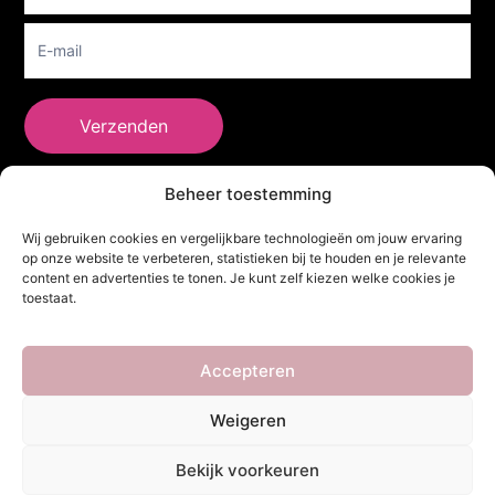
Verzenden
Beheer toestemming
She Clothes
Wij gebruiken cookies en vergelijkbare technologieën om jouw ervaring
op onze website te verbeteren, statistieken bij te houden en je relevante
content en advertenties te tonen. Je kunt zelf kiezen welke cookies je
toestaat.
Adres
Heidebaan 62, 6044 XS Roermond
Volg Ons!
Accepteren
Weigeren
Copyright ©
She Clothes
. Alle rechten voorbehouden. Powered by
Bekijk voorkeuren
Webdesigner
&
YHDS