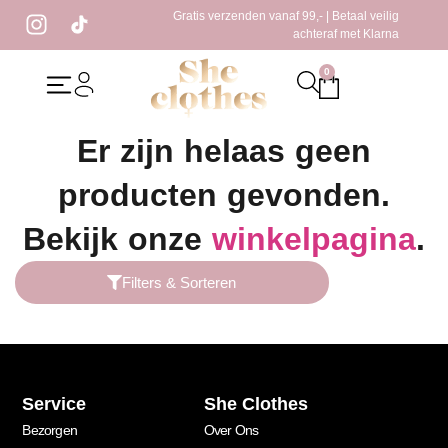
Gratis verzenden vanaf 99,- | Betaal veilig
achteraf met Klarna
0
Home
/ Producten getagged “zwarte short”
Er zijn helaas geen
producten gevonden.
Bekijk onze
winkelpagina
.
Filters & Sorteren
Service
She Clothes
Bezorgen
Over Ons