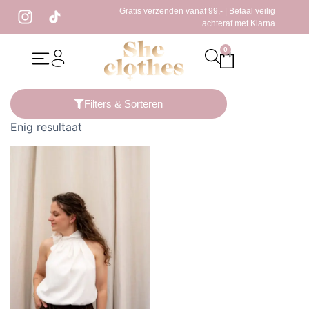
Gratis verzenden vanaf 99,- | Betaal veilig
achteraf met Klarna
0
Home
/ Producten getagged “zomertop”
Filters & Sorteren
Enig resultaat