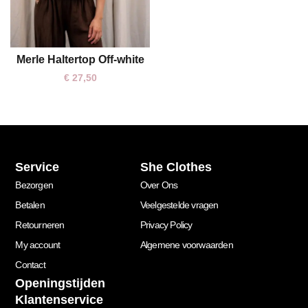
Merle Haltertop Off-white
S
M
L
€
27,50
Service
She Clothes
Bezorgen
Over Ons
Betalen
Veelgestelde vragen
Retourneren
Privacy Policy
My account
Algemene voorwaarden
Contact
Openingstijden
Klantenservice