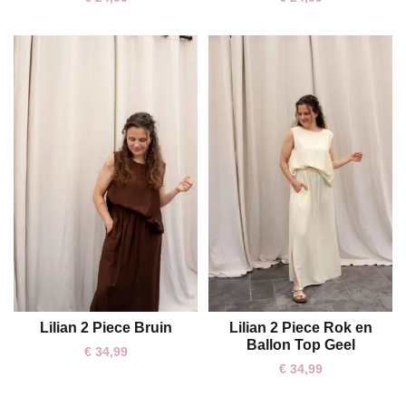
Lilian 2 Piece Bruin
Lilian 2 Piece Rok en
One size
One size
Ballon Top Geel
€
34,99
€
34,99