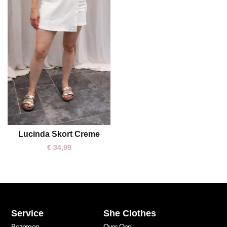
Lucinda Skort Creme
S
€
34,99
Service
She Clothes
Bezorgen
Over Ons