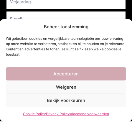
Beheer toestemming
Verzenden
Wij gebruiken cookies en vergelijkbare technologieën om jouw ervaring
op onze website te verbeteren, statistieken bij te houden en je relevante
content en advertenties te tonen. Je kunt zelf kiezen welke cookies je
toestaat.
She Clothes
Accepteren
Adres
Weigeren
Heidebaan 62, 6044 XS Roermond
Bekijk voorkeuren
Volg Ons!
Cookie Policy
Privacy Policy
Algemene voorwaarden
Copyright ©
She Clothes
. Alle rechten voorbehouden. Powered by