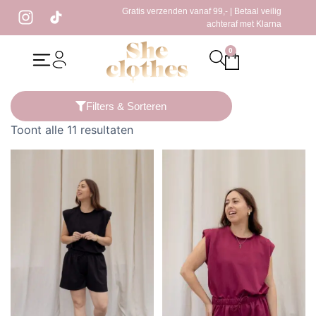
Gratis verzenden vanaf 99,- | Betaal veilig
achteraf met Klarna
0
Home
/ Producten getagged “zomer outfit”
Filters & Sorteren
Toont alle 11 resultaten