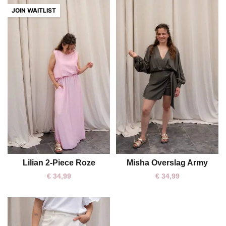
Lilian 2-Piece Roze
Misha Overslag Army
One size
€
34,99
€
34,99