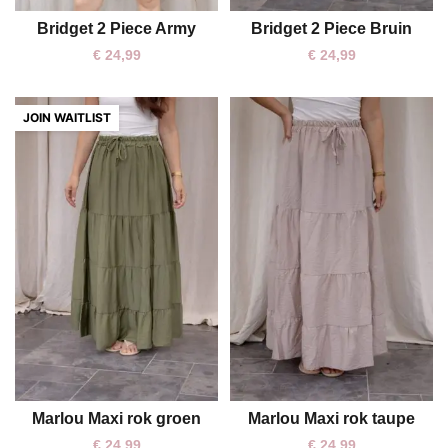
Bridget 2 Piece Army
Bridget 2 Piece Bruin
One size
One size
€
24,99
€
24,99
Marlou Maxi rok groen
Marlou Maxi rok taupe
One size
€
24,99
€
24,99