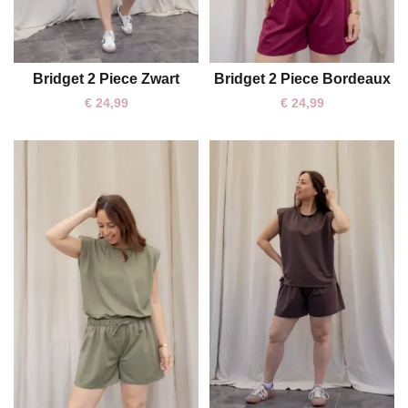
Bridget 2 Piece Zwart
Bridget 2 Piece Bordeaux
One size
One size
€
24,99
€
24,99