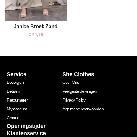
Janice Broek Zand
M/L
€
44,99
Service
She Clothes
Bezorgen
Over Ons
Betalen
Veelgestelde vragen
Retourneren
Privacy Policy
My account
Algemene voorwaarden
Contact
Openingstijden
Klantenservice