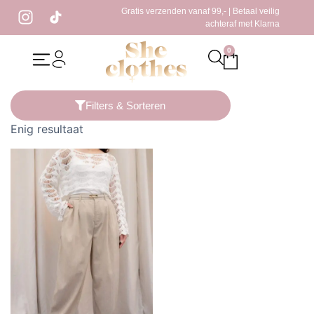
Gratis verzenden vanaf 99,- | Betaal veilig
achteraf met Klarna
0
Home
/ Producten getagged “zomer broek”
Filters & Sorteren
Enig resultaat