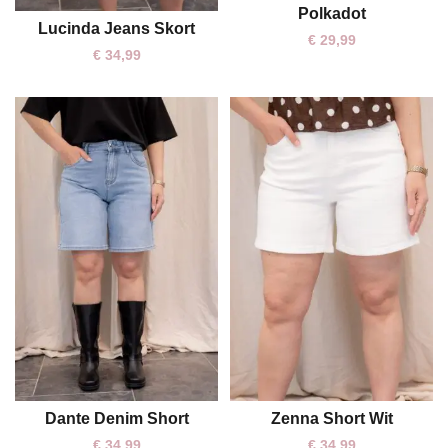
Polkadot
Lucinda Jeans Skort
S
M
€
29,99
€
34,99
Dante Denim Short
Zenna Short Wit
S
M
L
S
€
34,99
€
34,99