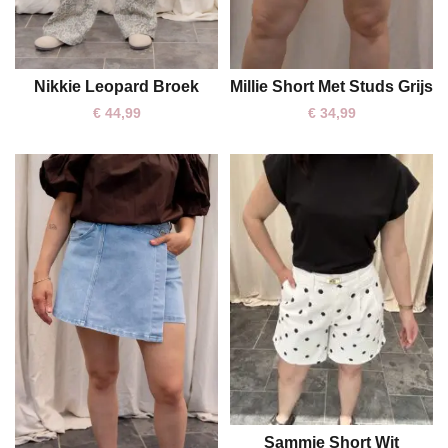
Nikkie Leopard Broek
Millie Short Met Studs Grijs
M
L
XL
XS
S
L
XL
€
44,99
€
34,99
Sammie Short Wit
S
M
L
XL