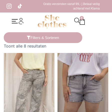
Gratis verzenden vanaf 99,- | Betaal veilig
achteraf met Klarna
0
Home
/ Producten getagged “witte jeans”
Filters & Sorteren
Toont alle 8 resultaten