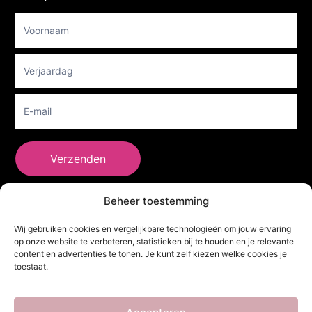
Footer
Newsletter
Verzenden
Beheer toestemming
She Clothes
Wij gebruiken cookies en vergelijkbare technologieën om jouw ervaring
op onze website te verbeteren, statistieken bij te houden en je relevante
content en advertenties te tonen. Je kunt zelf kiezen welke cookies je
toestaat.
Adres
Heidebaan 62, 6044 XS Roermond
Volg Ons!