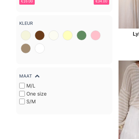
€16.00
€34.00
KLEUR
Ly
MAAT
M/L
One size
S/M