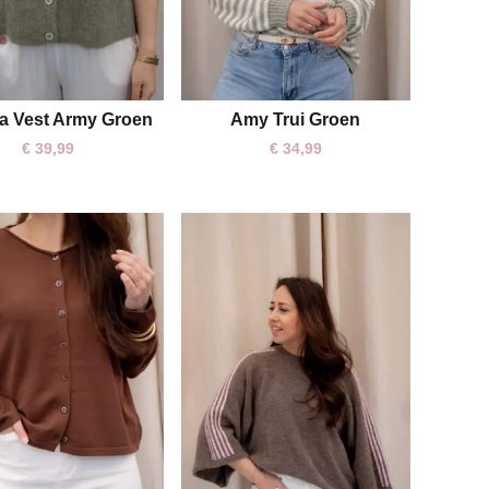
a Vest Army Groen
Amy Trui Groen
One size
One size
€
39,99
€
34,99