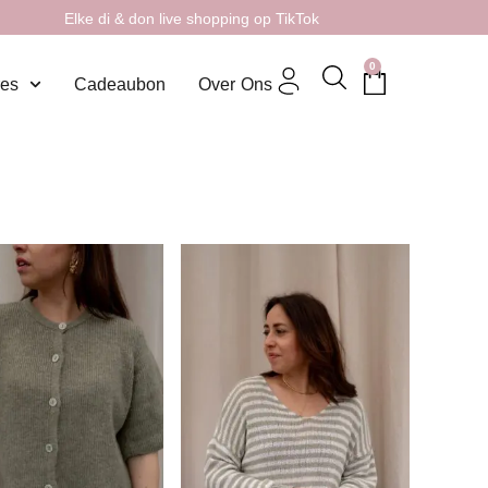
Elke di & don live shopping op TikTok
0
res
Cadeaubon
Over Ons