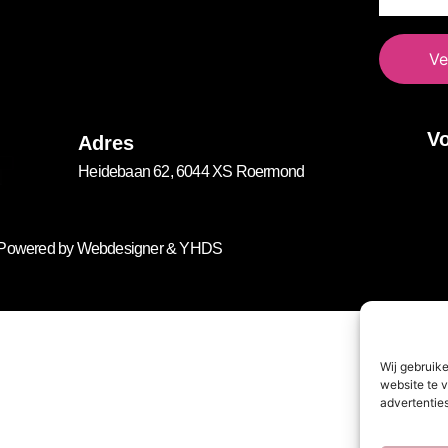
Ve
Vo
Adres
Heidebaan 62, 6044 XS Roermond
. Powered by
Webdesigner
&
YHDS
Wij gebruik
website te v
advertenties