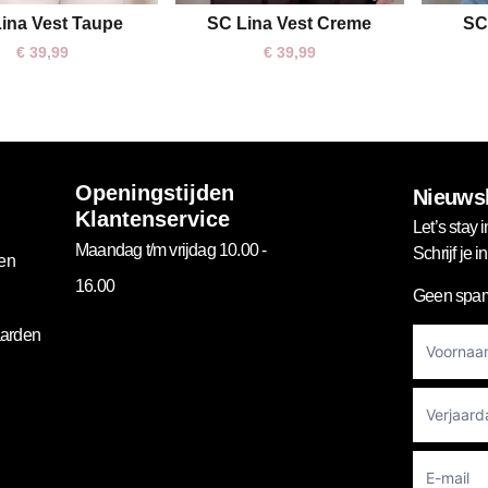
ina Vest Taupe
SC Lina Vest Creme
SC
One size
One size
€
39,99
€
39,99
Openingstijden
Nieuwsb
Klantenservice
Let’s stay i
Maandag t/m vrijdag 10.00 -
Schrijf je 
gen
16.00
Geen spam
Footer
arden
Newslett