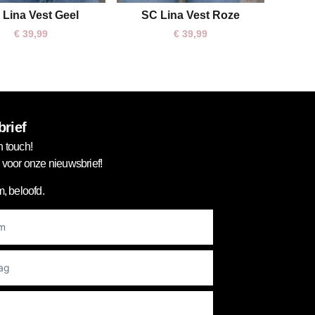
 Lina Vest Geel
SC Lina Vest Roze
One size
One size
€
39,99
€
39,99
rief
n touch!
in voor onze nieuwsbrief!
, beloofd.
er