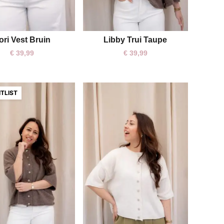
ori Vest Bruin
Libby Trui Taupe
One size
One size
€
39,99
€
39,99