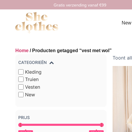
Gratis verzending vanaf €99
New
Home
/ Producten getagged “vest met wol”
Toont al
CATEGORIEËN
Kleding
Truien
Vesten
New
PRIJS