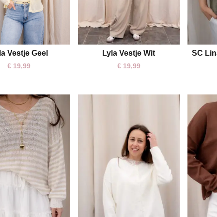
Lyla Vestje Wit
SC Lin
la Vestje Geel
S/M
M/L
S/M
M/L
€
19,99
€
19,99