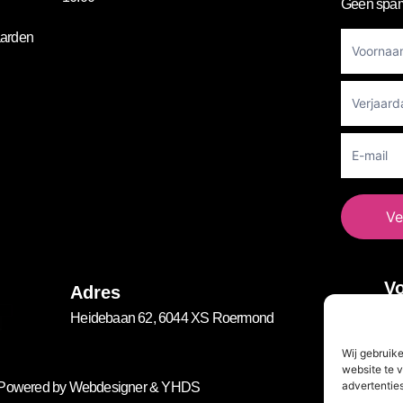
Geen spam
Footer
arden
Newslett
Ve
Vo
Adres
Heidebaan 62, 6044 XS Roermond
Wij gebruik
website te v
advertenties
. Powered by
Webdesigner
&
YHDS