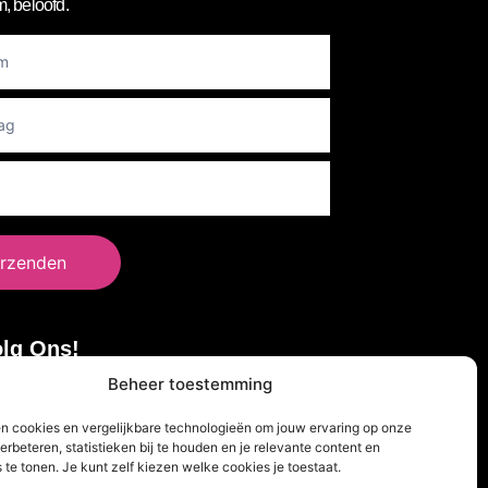
, beloofd.
er
rzenden
lg Ons!
Beheer toestemming
en cookies en vergelijkbare technologieën om jouw ervaring op onze
erbeteren, statistieken bij te houden en je relevante content en
 te tonen. Je kunt zelf kiezen welke cookies je toestaat.