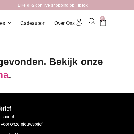
Elke di & don live shopping op TikTok
0
res
Cadeaubon
Over Ons
 gevonden. Bekijk onze
na
.
rief
n touch!
in voor onze nieuwsbrief!