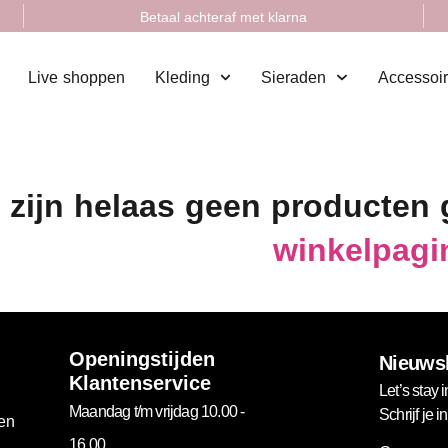
Betaal achteraf met klarna
Live shoppen
Kleding
Sieraden
Accessoi
 zijn helaas geen producten
winkelpagi
Openingstijden
Nieuwsb
Klantenservice
Let’s stay i
Maandag t/m vrijdag 10.00 -
Schrijf je 
gen
16.00