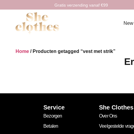
Gratis verzending vanaf €99
New
Home
/ Producten getagged “vest met strik”
Er
Service
She Clothes
Bezorgen
Over Ons
Betalen
Veelgestelde vra