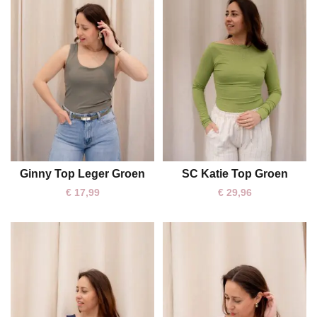
Ginny Top Leger Groen
SC Katie Top Groen
One size
One size
€
17,99
€
29,96