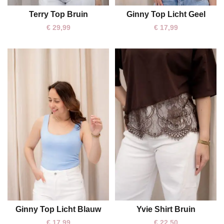
Terry Top Bruin
Ginny Top Licht Geel
S/M
One size
€
29,99
€
17,99
Ginny Top Licht Blauw
Yvie Shirt Bruin
One size
One size
€
17,99
€
22,50