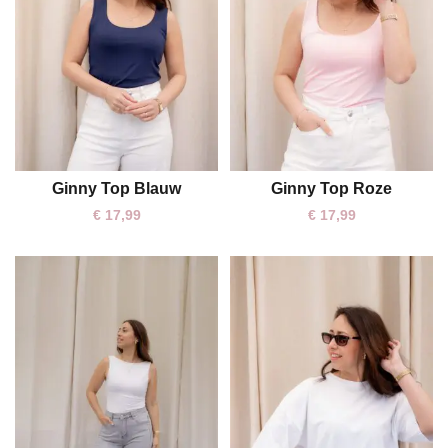
Ginny Top Blauw
Ginny Top Roze
One size
One size
€
17,99
€
17,99