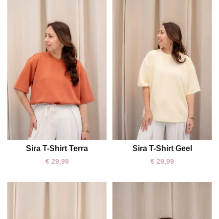
Sira T-Shirt Terra
Sira T-Shirt Geel
One size
One size
€
29,99
€
29,99