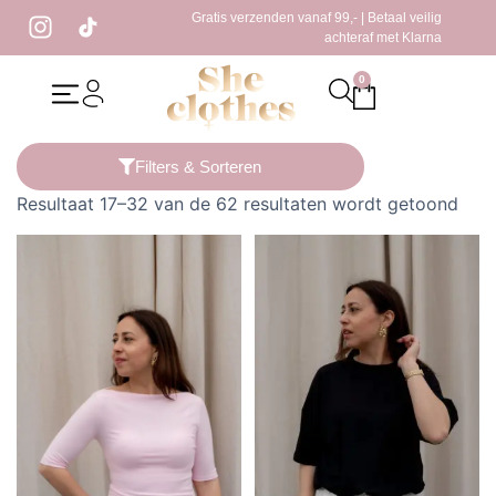
Gratis verzenden vanaf 99,- | Betaal veilig
achteraf met Klarna
0
Home
/
Producten getagged “top”
/ Pagina 2
Filters & Sorteren
Resultaat 17–32 van de 62 resultaten wordt getoond