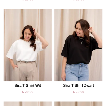
Sira T-Shirt Wit
Sira T-Shirt Zwart
One size
One size
€
29,99
€
29,99