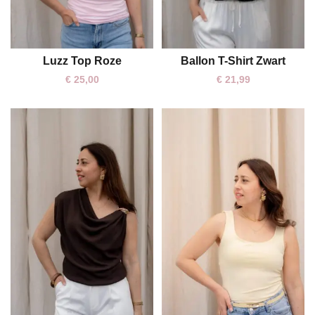
Luzz Top Roze
Ballon T-Shirt Zwart
One size
One size
€
25,00
€
21,99