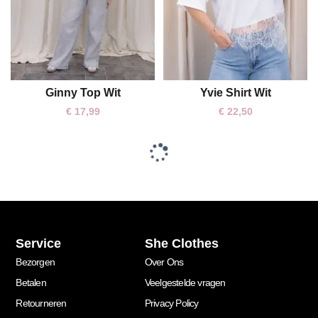
Ginny Top Wit
Yvie Shirt Wit
One size
One size
€
17,99
€
22,50
Service
She Clothes
Bezorgen
Over Ons
Betalen
Veelgestelde vragen
Retourneren
Privacy Policy