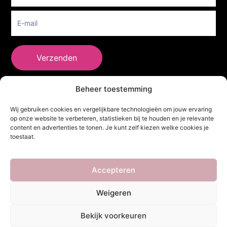
Verzenden
Beheer toestemming
She Clothes
Wij gebruiken cookies en vergelijkbare technologieën om jouw ervaring
op onze website te verbeteren, statistieken bij te houden en je relevante
content en advertenties te tonen. Je kunt zelf kiezen welke cookies je
toestaat.
Adres
Heidebaan 62, 6044 XS Roermond
Volg Ons!
Accepteren
Weigeren
Copyright ©
She Clothes
. Alle rechten voorbehouden. Powered by
Bekijk voorkeuren
Webdesigner
&
YHDS