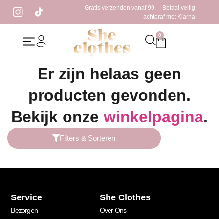
Gratis verzenden vanaf 99,- | Betaal veilig
achteraf met Klarna
0
Home
/ Producten getagged “top met v-hals”
Er zijn helaas geen
producten gevonden.
Bekijk onze
winkelpagina
.
Filters & Sorteren
Service
She Clothes
Bezorgen
Over Ons