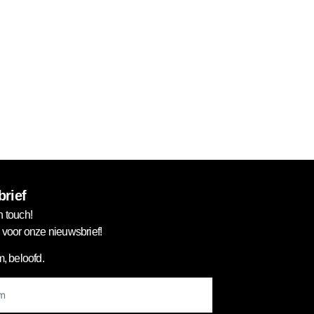
rief
n touch!
in voor onze nieuwsbrief!
, beloofd.
er