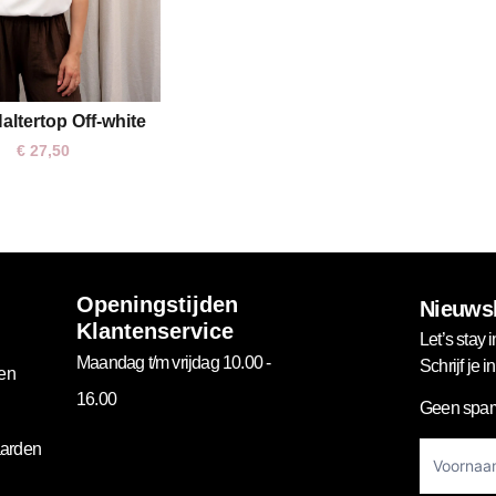
altertop Off-white
S
M
L
€
27,50
Openingstijden
Nieuwsb
Klantenservice
Let’s stay i
Maandag t/m vrijdag 10.00 -
Schrijf je 
gen
16.00
Geen spam
Footer
arden
Newslett