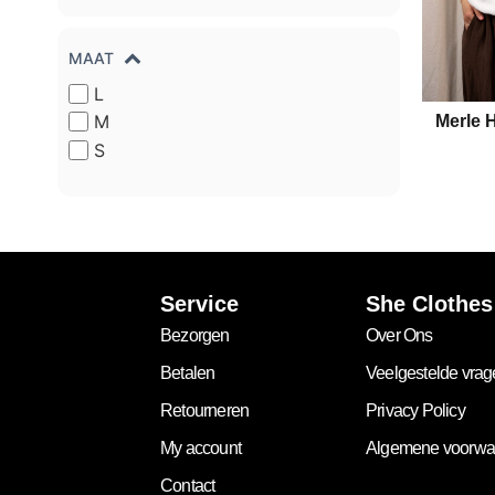
MAAT
L
M
Merle H
S
Service
She Clothes
Bezorgen
Over Ons
Betalen
Veelgestelde vra
Retourneren
Privacy Policy
My account
Algemene voorwa
Contact