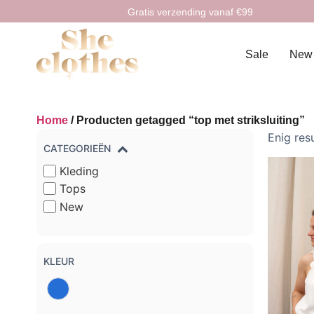
Gratis verzending vanaf €99
Sale
New
Home
/ Producten getagged “top met striksluiting”
Enig res
CATEGORIEËN
Kleding
Tops
New
KLEUR