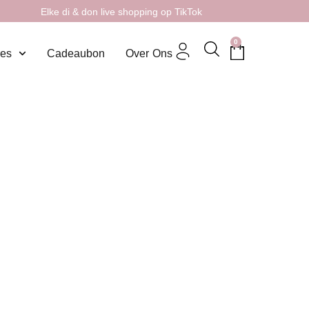
Elke di & don live shopping op TikTok
0
res
Cadeaubon
Over Ons