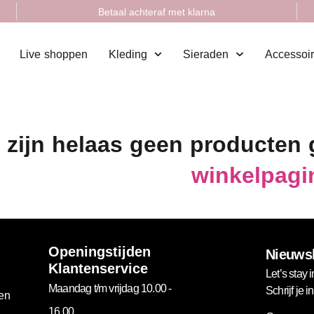
Betaal achteraf met klarna
Live shoppen
Kleding
Sieraden
Accessoi
 zijn helaas geen producten
winkelpagi
Openingstijden
Nieuwsb
Klantenservice
Let’s stay i
Maandag t/m vrijdag 10.00 -
Schrijf je 
gen
16.00