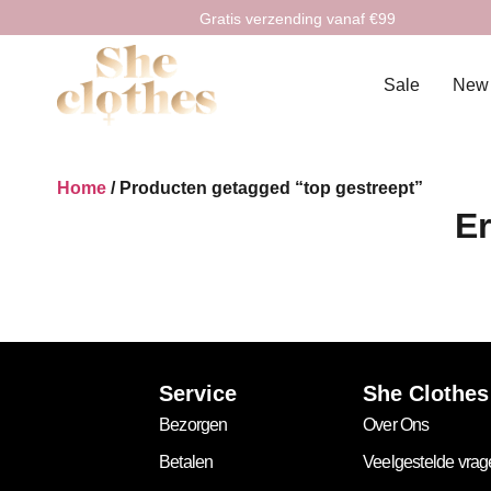
Gratis verzending vanaf €99
Sale
New
Home
/ Producten getagged “top gestreept”
Er
Service
She Clothes
Bezorgen
Over Ons
Betalen
Veelgestelde vra