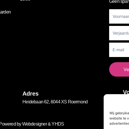
Geen spam
Footer
arden
Newslett
Ve
Vo
Adres
Heidebaan 62, 6044 XS Roermond
Wij gebruik
website te v
advertenties
. Powered by
Webdesigner
&
YHDS