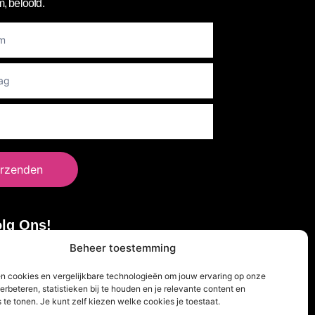
, beloofd.
er
rzenden
lg Ons!
Beheer toestemming
en cookies en vergelijkbare technologieën om jouw ervaring op onze
erbeteren, statistieken bij te houden en je relevante content en
 te tonen. Je kunt zelf kiezen welke cookies je toestaat.