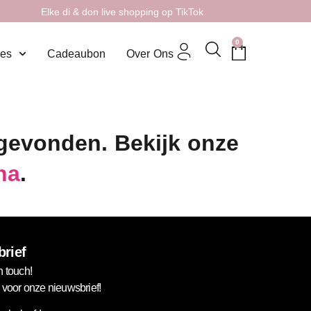
Elke di & don live shopping op TikTok
0
res
Cadeaubon
Over Ons
 gevonden. Bekijk onze
na
.
rief
n touch!
in voor onze nieuwsbrief!