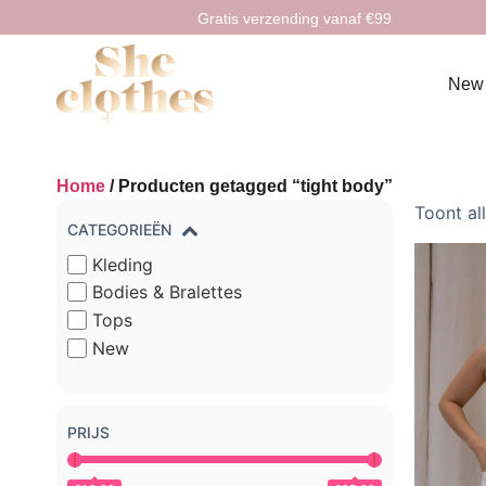
Gratis verzending vanaf €99
New
Home
/ Producten getagged “tight body”
Toont all
CATEGORIEËN
Kleding
Bodies & Bralettes
Tops
New
PRIJS