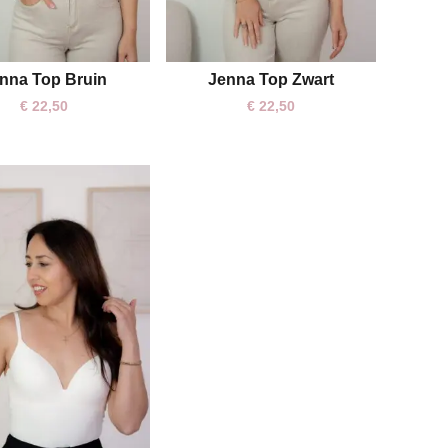
nna Top Bruin
Jenna Top Zwart
S/M
M/L
S/M
M/L
€
22,50
€
22,50