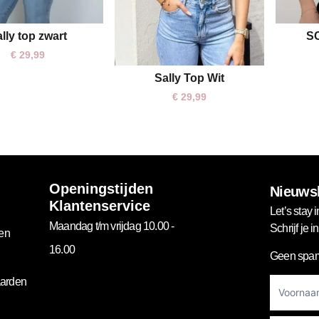
lly top zwart
SC
L
XL
€
29,99
Sally Top Wit
L
XL
€
29,99
Openingstijden
Nieuwsb
Klantenservice
Let’s stay i
Maandag t/m vrijdag 10.00 -
Schrijf je 
gen
16.00
Geen spam
Footer
arden
Newslett