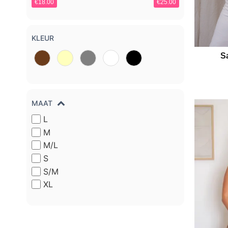
€18.00
€25.00
KLEUR
S
MAAT
L
M
M/L
S
S/M
XL