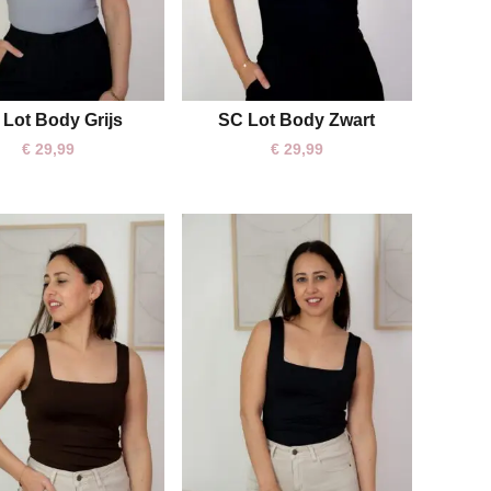
 Lot Body Grijs
SC Lot Body Zwart
S
M
L
€
29,99
€
29,99