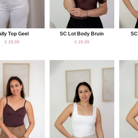
SC Lot Body Bruin
SC
ally Top Geel
S
XL
S
M
XL
€
29,99
€
29,99