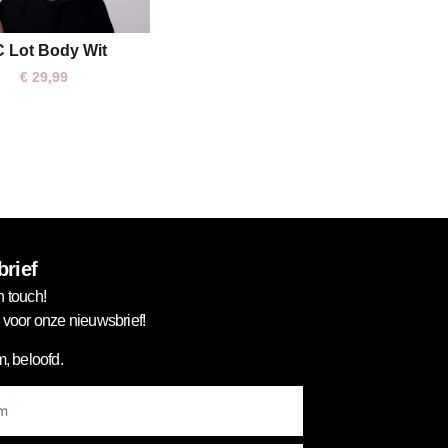
 Lot Body Wit
XL
€
29,99
rief
n touch!
in voor onze nieuwsbrief!
, beloofd.
er