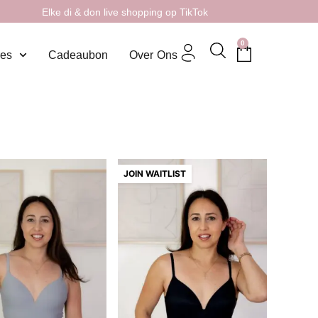
Elke di & don live shopping op TikTok
0
res
Cadeaubon
Over Ons