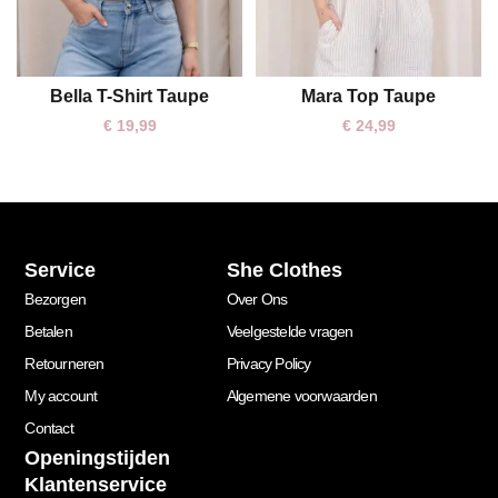
Bella T-Shirt Taupe
Mara Top Taupe
One size
One size
€
19,99
€
24,99
Service
She Clothes
Bezorgen
Over Ons
Betalen
Veelgestelde vragen
Retourneren
Privacy Policy
My account
Algemene voorwaarden
Contact
Openingstijden
Klantenservice