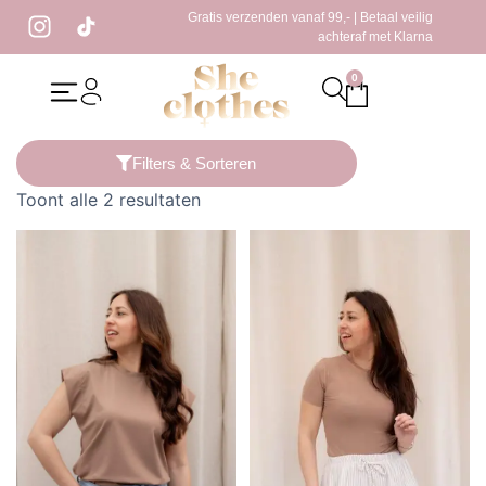
Gratis verzenden vanaf 99,- | Betaal veilig
achteraf met Klarna
0
Home
/ Producten getagged “taupe shirt”
Filters & Sorteren
Toont alle 2 resultaten