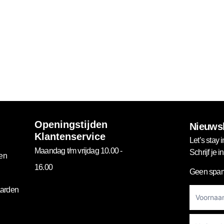
Openingstijden
Nieuwsb
Klantenservice
Let’s stay i
Maandag t/m vrijdag 10.00 -
Schrijf je 
gen
16.00
Geen spam
Footer
arden
Newslett