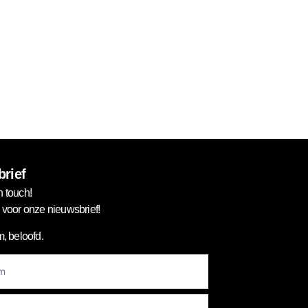
rief
n touch!
in voor onze nieuwsbrief!
, beloofd.
er