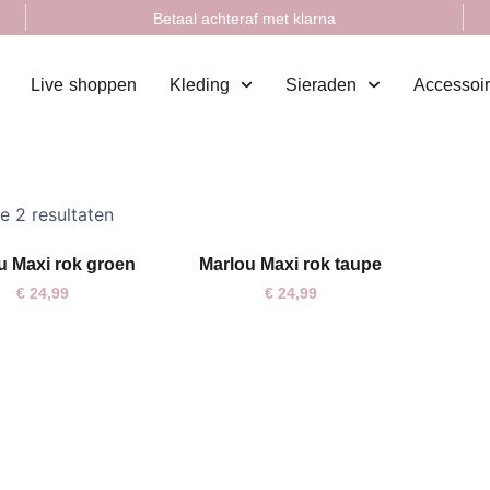
Betaal achteraf met klarna
Live shoppen
Kleding
Sieraden
Accessoi
le 2 resultaten
u Maxi rok groen
Marlou Maxi rok taupe
One size
€
24,99
€
24,99