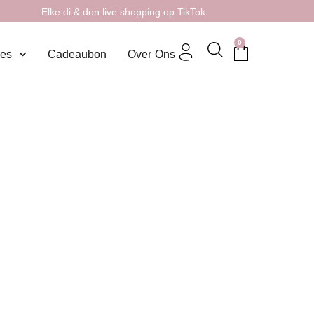
Elke di & don live shopping op TikTok
0
res
Cadeaubon
Over Ons