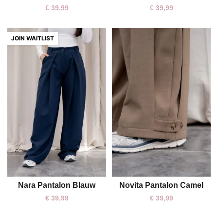
€
39,99
€
39,99
Nara Pantalon Blauw
Novita Pantalon Camel
S
M
€
39,99
€
39,99