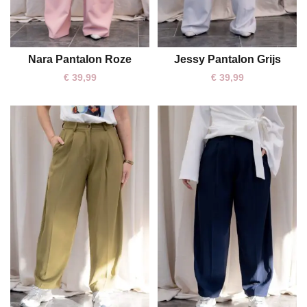
Nara Pantalon Roze
Jessy Pantalon Grijs
S
M
L
M
L
€
39,99
€
39,99