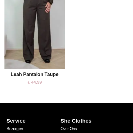
Leah Pantalon Taupe
L
XL
€
44,99
Service
She Clothes
Bezorgen
Over Ons