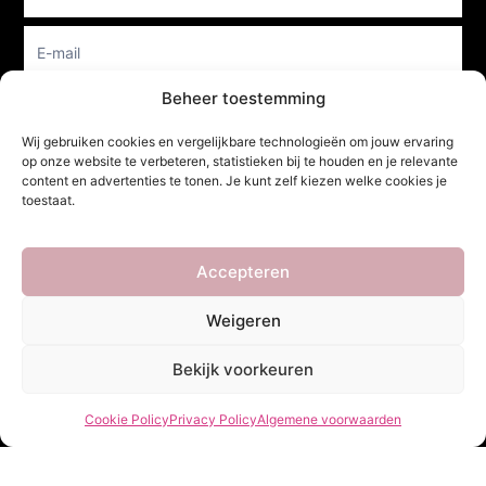
Beheer toestemming
Verzenden
Wij gebruiken cookies en vergelijkbare technologieën om jouw ervaring
op onze website te verbeteren, statistieken bij te houden en je relevante
content en advertenties te tonen. Je kunt zelf kiezen welke cookies je
toestaat.
She Clothes
Accepteren
Adres
Weigeren
Heidebaan 62, 6044 XS Roermond
Volg Ons!
Bekijk voorkeuren
Cookie Policy
Privacy Policy
Algemene voorwaarden
Copyright ©
She Clothes
. Alle rechten voorbehouden. Powered by
Webdesigner
&
YHDS