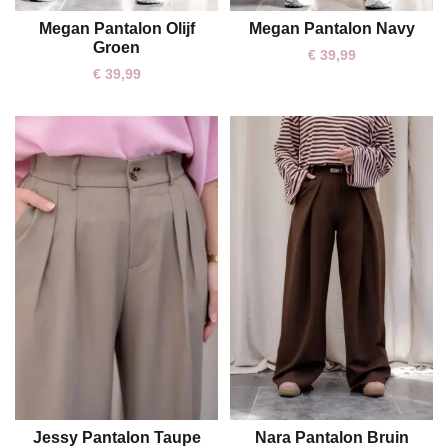
Megan Pantalon Olijf
Megan Pantalon Navy
M
S
Groen
€
39,99
€
39,99
Jessy Pantalon Taupe
Nara Pantalon Bruin
L
S