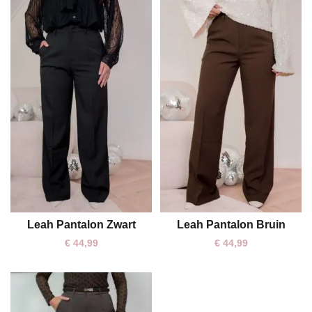
Leah Pantalon Zwart
Leah Pantalon Bruin
S
M
L
XL
XXL
M
XXL
€
44,99
€
44,99