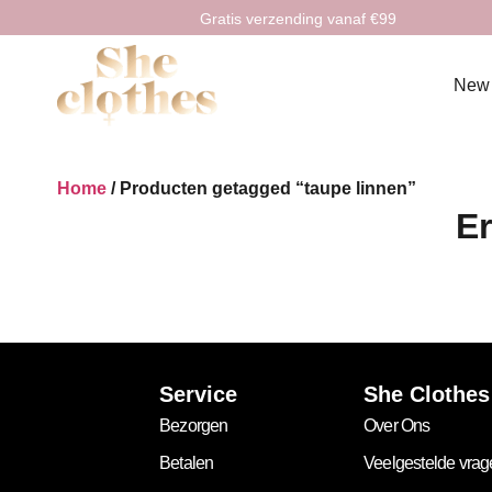
Gratis verzending vanaf €99
New
Home
/ Producten getagged “taupe linnen”
Er
Service
She Clothes
Bezorgen
Over Ons
Betalen
Veelgestelde vra