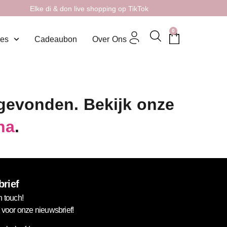
Elke di & don live shopping op TikTok
0
res
Cadeaubon
Over Ons
 gevonden. Bekijk onze
na
.
rief
n touch!
in voor onze nieuwsbrief!