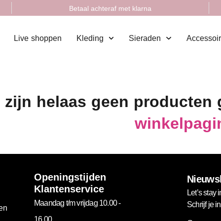
Betaal achteraf met klarna
Live shoppen
Kleding
Sieraden
Accessoi
 zijn helaas geen producten
winkelpagi
Openingstijden
Nieuwsb
Klantenservice
Let’s stay i
Maandag t/m vrijdag 10.00 -
Schrijf je 
gen
16.00