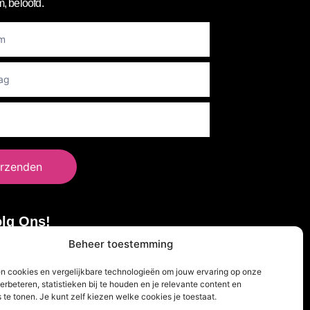
, beloofd.
er
rzenden
lg Ons!
Beheer toestemming
en cookies en vergelijkbare technologieën om jouw ervaring op onze
erbeteren, statistieken bij te houden en je relevante content en
 te tonen. Je kunt zelf kiezen welke cookies je toestaat.