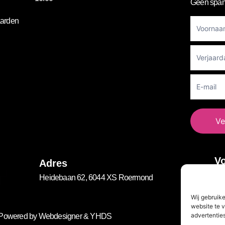
Geen spam
Footer
arden
Newslett
Ve
Vo
Adres
Heidebaan 62, 6044 XS Roermond
Wij gebruik
website te v
advertenties
. Powered by
Webdesigner
&
YHDS