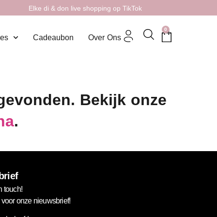
Elke di & don live shopping op TikTok
0
res
Cadeaubon
Over Ons
 gevonden. Bekijk onze
na
.
rief
n touch!
in voor onze nieuwsbrief!