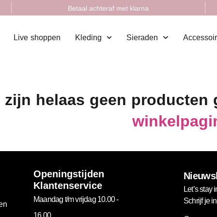
Betaal achteraf met klarna
Live shoppen
Kleding
Sieraden
Accessoi
 zijn helaas geen producten
winkelpagi
Openingstijden
Nieuwsb
Klantenservice
Let’s stay i
Maandag t/m vrijdag 10.00 -
Schrijf je 
gen
16.00