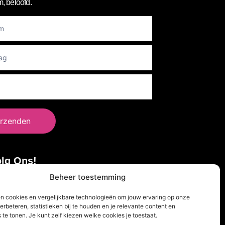
, beloofd.
er
rzenden
lg Ons!
Beheer toestemming
en cookies en vergelijkbare technologieën om jouw ervaring op onze
erbeteren, statistieken bij te houden en je relevante content en
 te tonen. Je kunt zelf kiezen welke cookies je toestaat.