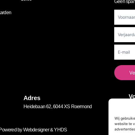
Geen spam
Footer
arden
Newslett
Ve
Vo
Adres
Heidebaan 62, 6044 XS Roermond
Wij gebruik
website te v
advertenties
. Powered by
Webdesigner
&
YHDS