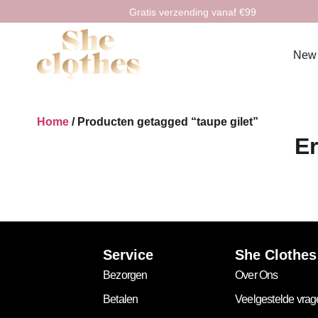
Gratis verzending vanaf €99
New
Home
/ Producten getagged “taupe gilet”
Er
Service
She Clothes
Bezorgen
Over Ons
Betalen
Veelgestelde vra