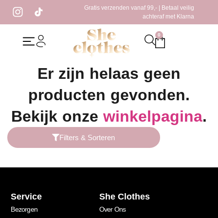
Gratis verzenden vanaf 99,- | Betaal veilig
achteraf met Klarna
0
Home
/ Producten getagged “strakke top”
Er zijn helaas geen
producten gevonden.
Bekijk onze
winkelpagina
.
Filters & Sorteren
Service
She Clothes
Bezorgen
Over Ons