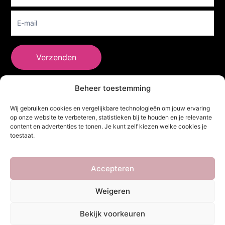
Verzenden
Beheer toestemming
She Clothes
Wij gebruiken cookies en vergelijkbare technologieën om jouw ervaring
op onze website te verbeteren, statistieken bij te houden en je relevante
content en advertenties te tonen. Je kunt zelf kiezen welke cookies je
toestaat.
Adres
Heidebaan 62, 6044 XS Roermond
Volg Ons!
Accepteren
Weigeren
Copyright ©
She Clothes
. Alle rechten voorbehouden. Powered by
Bekijk voorkeuren
Webdesigner
&
YHDS