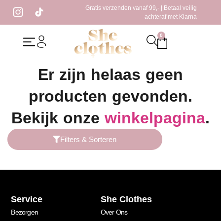
Gratis verzenden vanaf 99,- | Betaal veilig
achteraf met Klarna
0
Home
/ Producten getagged “straight”
Er zijn helaas geen
producten gevonden.
Bekijk onze
winkelpagina
.
Filters & Sorteren
Service
She Clothes
Bezorgen
Over Ons