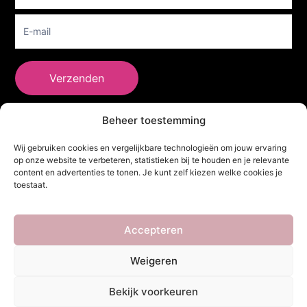
Verzenden
Beheer toestemming
She Clothes
Wij gebruiken cookies en vergelijkbare technologieën om jouw ervaring
op onze website te verbeteren, statistieken bij te houden en je relevante
content en advertenties te tonen. Je kunt zelf kiezen welke cookies je
toestaat.
Adres
Heidebaan 62, 6044 XS Roermond
Volg Ons!
Accepteren
Weigeren
Copyright ©
She Clothes
. Alle rechten voorbehouden. Powered by
Bekijk voorkeuren
Webdesigner
&
YHDS