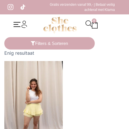
Gratis verzenden vanaf 99,- | Betaal veilig
achteraf met Klarna
0
Home
/ Producten getagged “set met top”
Filters & Sorteren
Enig resultaat