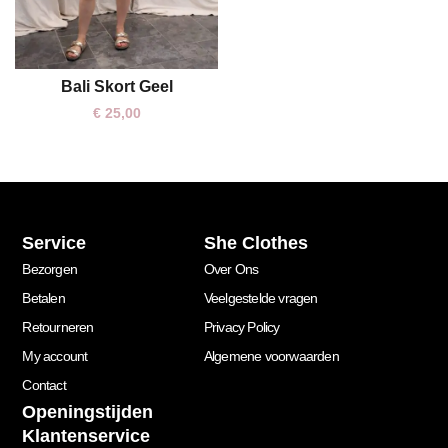
Bali Skort Geel
One size
€
25,00
Service
She Clothes
Bezorgen
Over Ons
Betalen
Veelgestelde vragen
Retourneren
Privacy Policy
My account
Algemene voorwaarden
Contact
Openingstijden
Klantenservice