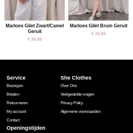
Marloes Gilet Zwart/Camel
Marloes Gilet Bruin Geruit
One size
One size
Geruit
€
39,99
€
39,99
Service
She Clothes
Bezorgen
Over Ons
Betalen
Veelgestelde vragen
Retourneren
Privacy Policy
My account
Algemene voorwaarden
Contact
Openingstijden