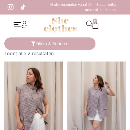
Gratis verzenden vanaf 99,- | Betaal veilig
achteraf met Klarna
0
Home
/ Producten getagged “ruitjes gilet”
Filters & Sorteren
Toont alle 2 resultaten