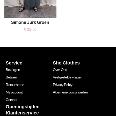
Simone Jurk Groen
One size
€
22,50
Service
She Clothes
Bezorgen
Over Ons
Betalen
Veelgestelde vragen
Retourneren
Privacy Policy
My account
Algemene voorwaarden
Contact
Openingstijden
Klantenservice