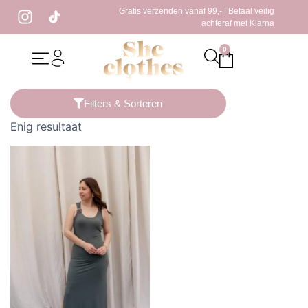
Gratis verzenden vanaf 99,- | Betaal veilig
achteraf met Klarna
0
Home
/ Producten getagged “roze strakke top”
Filters & Sorteren
Enig resultaat