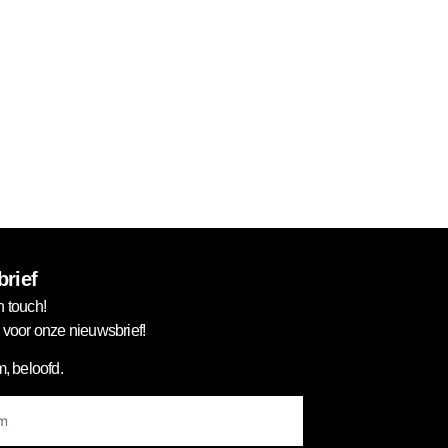
rief
n touch!
in voor onze nieuwsbrief!
, beloofd.
er