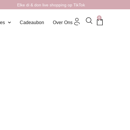
Elke di & don live shopping op TikTok
0
res
Cadeaubon
Over Ons