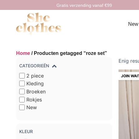
Gratis verzending vanaf €99
New
Home
/ Producten getagged “roze set”
Enig res
CATEGORIEËN
2 piece
Kleding
Broeken
Rokjes
New
KLEUR