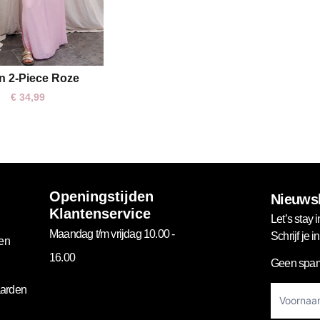
an 2-Piece Roze
€
34,99
Openingstijden
Nieuwsb
Klantenservice
Let’s stay i
Maandag t/m vrijdag 10.00 -
Schrijf je 
gen
16.00
Geen spam
Footer
arden
Newslett