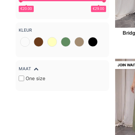
€20.00
€29.00
KLEUR
Bridg
MAAT
One size