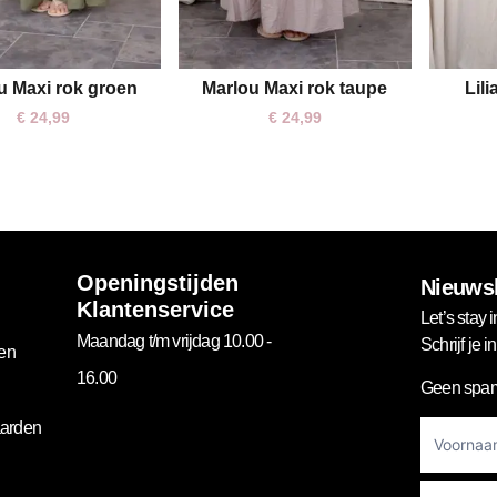
u Maxi rok groen
Marlou Maxi rok taupe
Lil
One size
€
24,99
€
24,99
Openingstijden
Nieuwsb
Klantenservice
Let’s stay i
Maandag t/m vrijdag 10.00 -
Schrijf je 
gen
16.00
Geen spam
Footer
arden
Newslett