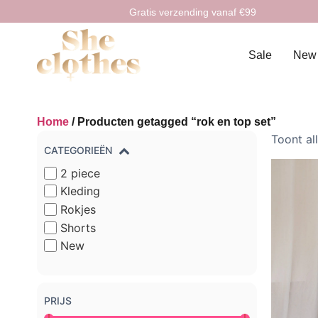
Gratis verzending vanaf €99
Sale
New
Home
/ Producten getagged “rok en top set”
Toont al
CATEGORIEËN
2 piece
Kleding
Rokjes
Shorts
New
PRIJS