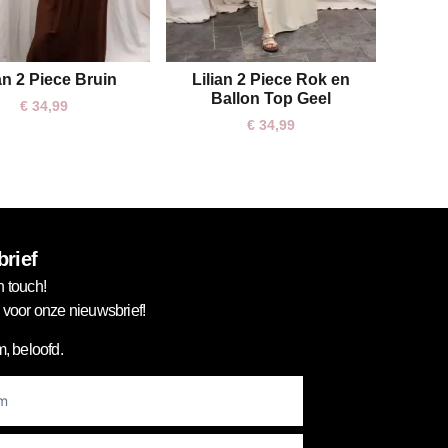
ian 2 Piece Bruin
Lilian 2 Piece Rok en
One size
One size
Ballon Top Geel
€
34,99
€
34,99
rief
n touch!
in voor onze nieuwsbrief!
, beloofd.
er