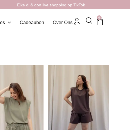
Elke di & don live shopping op TikTok
0
res
Cadeaubon
Over Ons