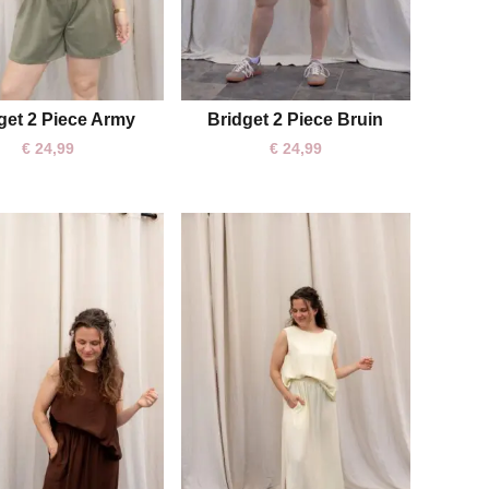
get 2 Piece Army
Bridget 2 Piece Bruin
One size
One size
€
24,99
€
24,99