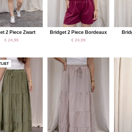
Bridget 2 Piece Bordeaux
Brid
et 2 Piece Zwart
One size
One size
€
24,99
€
24,99