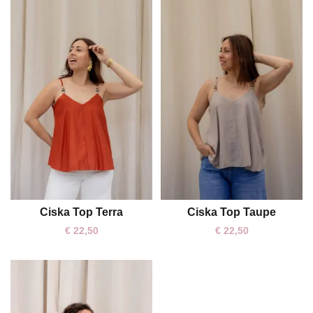
Ciska Top Terra
Ciska Top Taupe
One size
One size
€
22,50
€
22,50