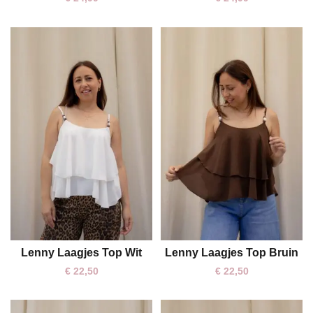
Lenny Laagjes Top Wit
Lenny Laagjes Top Bruin
One size
One size
€
22,50
€
22,50