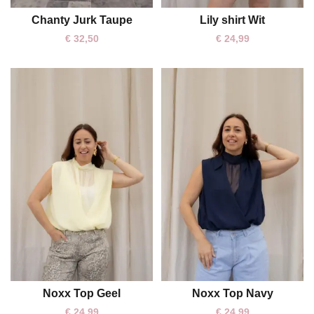
Chanty Jurk Taupe
Lily shirt Wit
One size
One size
€
32,50
€
24,99
Noxx Top Geel
Noxx Top Navy
One size
One size
€
24,99
€
24,99