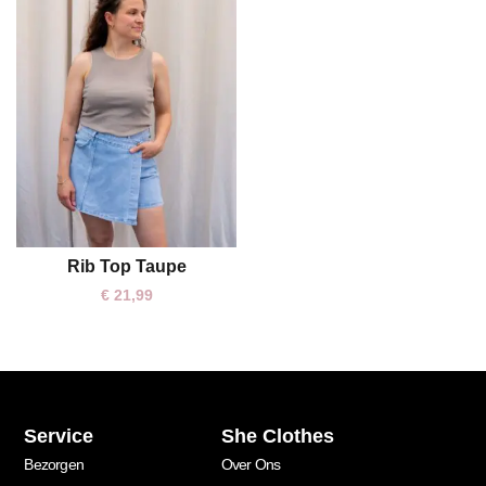
Rib Top Taupe
One size
€
21,99
Service
She Clothes
Bezorgen
Over Ons