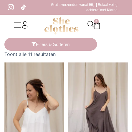
Gratis verzenden vanaf 99,- | Betaal veilig
achteraf met Klarna
0
Home
/ Producten getagged “rib top”
Filters & Sorteren
Toont alle 11 resultaten