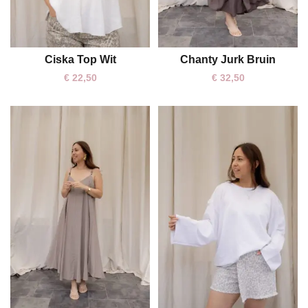
Ciska Top Wit
Chanty Jurk Bruin
One size
One size
€
22,50
€
32,50