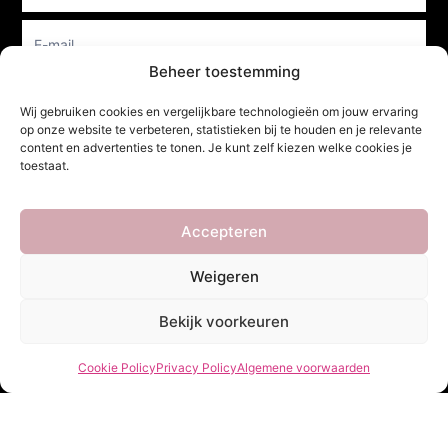
Beheer toestemming
Verzenden
Wij gebruiken cookies en vergelijkbare technologieën om jouw ervaring
op onze website te verbeteren, statistieken bij te houden en je relevante
content en advertenties te tonen. Je kunt zelf kiezen welke cookies je
toestaat.
She Clothes
Accepteren
Adres
Weigeren
Heidebaan 62, 6044 XS Roermond
Bekijk voorkeuren
Volg Ons!
Cookie Policy
Privacy Policy
Algemene voorwaarden
Copyright ©
She Clothes
. Alle rechten voorbehouden. Powered by
Webdesigner
&
YHDS