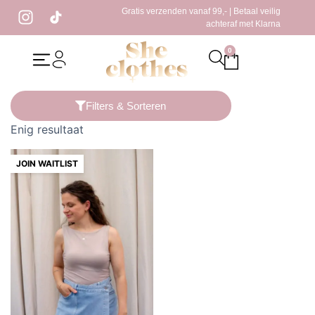
Gratis verzenden vanaf 99,- | Betaal veilig
achteraf met Klarna
0
Home
/ Producten getagged “reversible top”
Filters & Sorteren
Enig resultaat