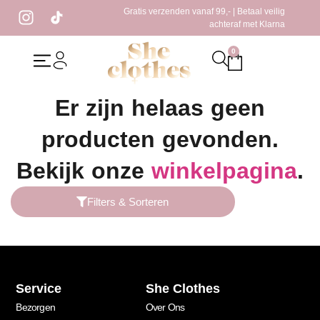
Gratis verzenden vanaf 99,- | Betaal veilig
achteraf met Klarna
0
Home
/ Producten getagged “pailletten”
Er zijn helaas geen
producten gevonden.
Bekijk onze
winkelpagina
.
Filters & Sorteren
Service
She Clothes
Bezorgen
Over Ons