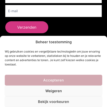
Verzenden
Beheer toestemming
She Clothes
Wij gebruiken cookies en vergelijkbare technologieën om jouw ervaring
op onze website te verbeteren, statistieken bij te houden en je relevante
content en advertenties te tonen. Je kunt zelf kiezen welke cookies je
toestaat.
Adres
Heidebaan 62, 6044 XS Roermond
Volg Ons!
Accepteren
Weigeren
Copyright ©
She Clothes
. Alle rechten voorbehouden. Powered by
Bekijk voorkeuren
Webdesigner
&
YHDS