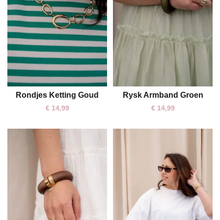
Rondjes Ketting Goud
Rysk Armband Groen
One size
€
14,99
€
14,99