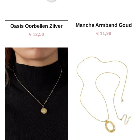
Mancha Armband Goud
Oasis Oorbellen Zilver
One size
One size
€
11,99
€
12,50