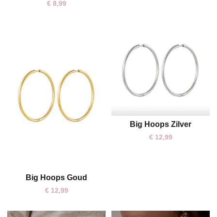
€
8,99
Big Hoops Zilver
One size
€
12,99
Big Hoops Goud
One size
€
12,99