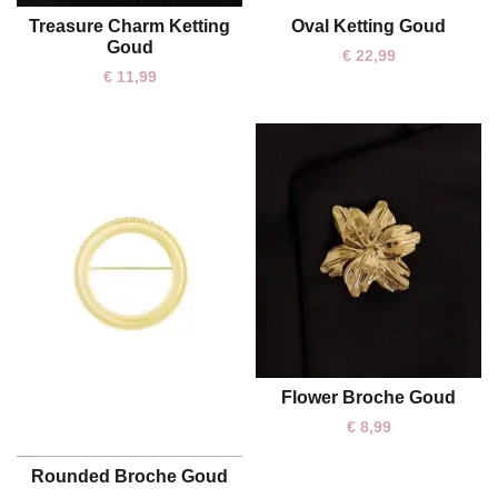
Oval Ketting Goud
Treasure Charm Ketting
One size
One size
Goud
€
22,99
€
11,99
Flower Broche Goud
One size
€
8,99
Rounded Broche Goud
One size