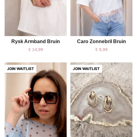
Rysk Armband Bruin
Caro Zonnebril Bruin
One size
One size
€
14,99
€
9,99