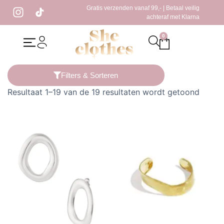
Gratis verzenden vanaf 99,- | Betaal veilig
achteraf met Klarna
0
Home
/ Producten getagged “ovale vorm”
Filters & Sorteren
Resultaat 1–19 van de 19 resultaten wordt getoond