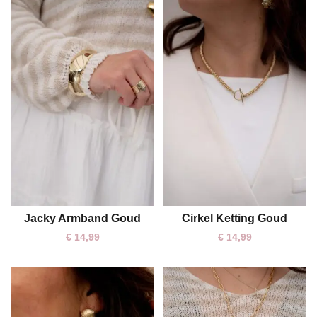
Jacky Armband Goud
Cirkel Ketting Goud
One size
One size
€
14,99
€
14,99