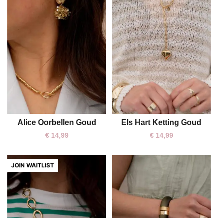
Alice Oorbellen Goud
Els Hart Ketting Goud
One size
One size
€
14,99
€
14,99