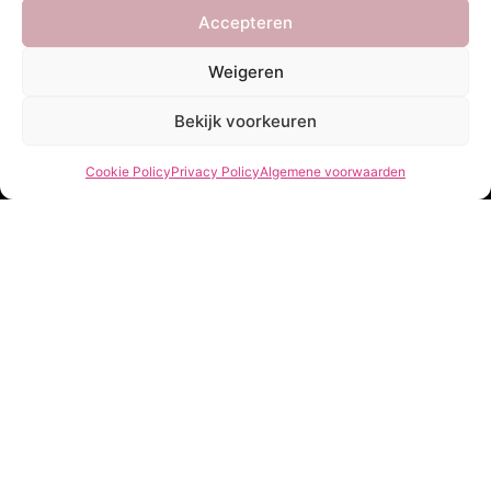
€
14,99
Accepteren
Weigeren
Bekijk voorkeuren
Service
She Clothes
Cookie Policy
Privacy Policy
Algemene voorwaarden
Bezorgen
Over Ons
Betalen
Veelgestelde vragen
Retourneren
Privacy Policy
My account
Algemene voorwaarden
Contact
Openingstijden
Klantenservice
Maandag t/m vrijdag 10.00 - 16.00
Nieuwsbrief