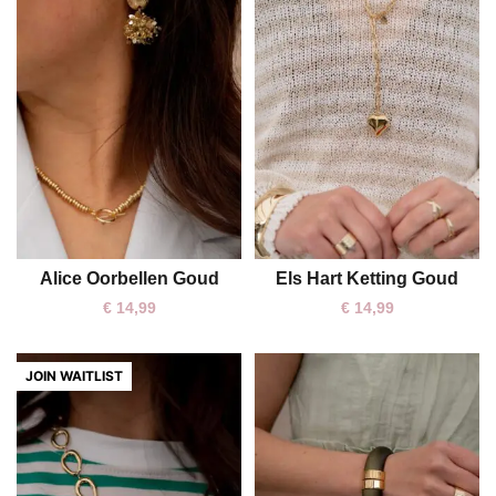
Alice Oorbellen Goud
Els Hart Ketting Goud
One size
One size
€
14,99
€
14,99