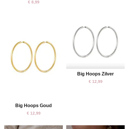
€
8,99
Big Hoops Zilver
One size
€
12,99
Big Hoops Goud
One size
€
12,99