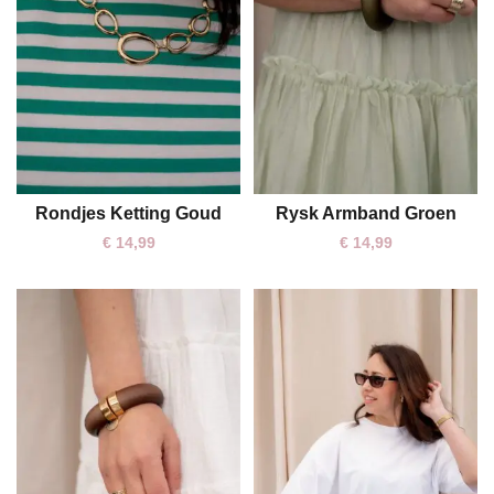
Rondjes Ketting Goud
Rysk Armband Groen
One size
€
14,99
€
14,99