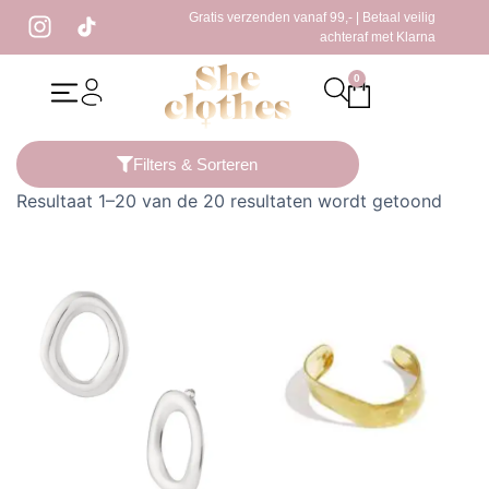
Gratis verzenden vanaf 99,- | Betaal veilig
achteraf met Klarna
0
Home
/ Producten getagged “oorbellen”
Filters & Sorteren
Resultaat 1–20 van de 20 resultaten wordt getoond