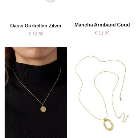
Mancha Armband Goud
Oasis Oorbellen Zilver
One size
One size
€
11,99
€
12,50