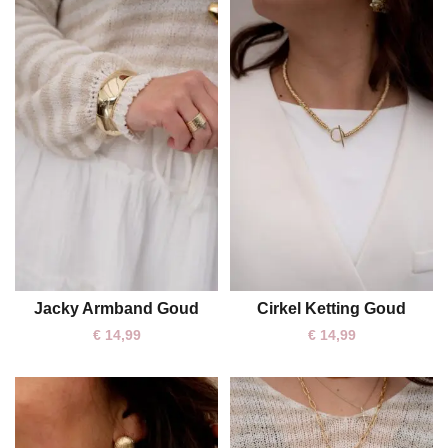
Jacky Armband Goud
Cirkel Ketting Goud
One size
One size
€
14,99
€
14,99