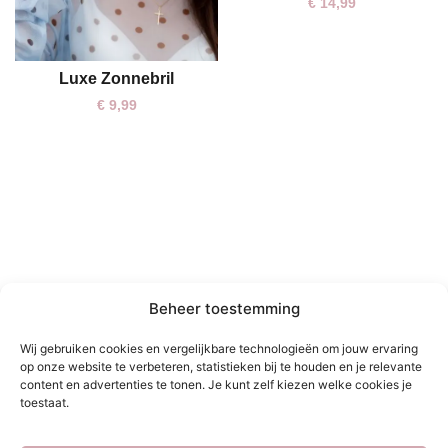
Elle Oorbellen Goud
€
14,99
Luxe Zonnebril
€
9,99
Beheer toestemming
Wij gebruiken cookies en vergelijkbare technologieën om jouw ervaring
SC Oorbellen Chuncy
op onze website te verbeteren, statistieken bij te houden en je relevante
One size
content en advertenties te tonen. Je kunt zelf kiezen welke cookies je
goud
toestaat.
€
17,95
Yara Oorbellen Goud
One size