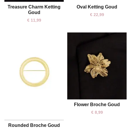
Oval Ketting Goud
Treasure Charm Ketting
One size
One size
Goud
€
22,99
€
11,99
Flower Broche Goud
One size
€
8,99
Rounded Broche Goud
One size