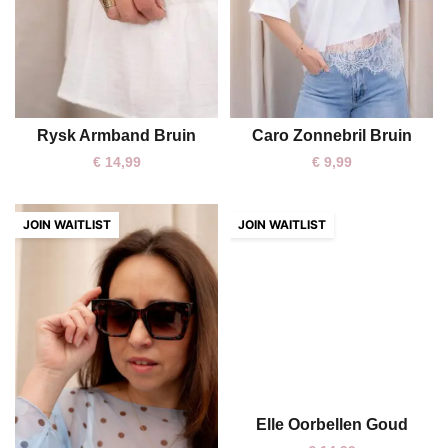
Rysk Armband Bruin
Caro Zonnebril Bruin
One size
One size
€
14,99
€
9,99