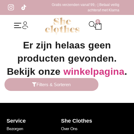
Gratis verzenden vanaf 99,- | Betaal veilig
achteraf met Klarna
0
Home
/ Producten getagged “online shoppen”
Er zijn helaas geen
producten gevonden.
Bekijk onze
winkelpagina
.
Filters & Sorteren
Service
She Clothes
Bezorgen
Over Ons