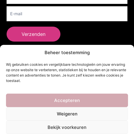
Verzenden
Beheer toestemming
She Clothes
Wij gebruiken cookies en vergelijkbare technologieën om jouw ervaring
op onze website te verbeteren, statistieken bij te houden en je relevante
content en advertenties te tonen. Je kunt zelf kiezen welke cookies je
toestaat.
Adres
Heidebaan 62, 6044 XS Roermond
Volg Ons!
Accepteren
Weigeren
Copyright ©
She Clothes
. Alle rechten voorbehouden. Powered by
Bekijk voorkeuren
Webdesigner
&
YHDS