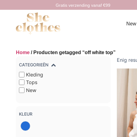
Gratis verzending vanaf €99
New
Home
/ Producten getagged “off white top”
Enig res
CATEGORIEËN
Kleding
Tops
New
KLEUR