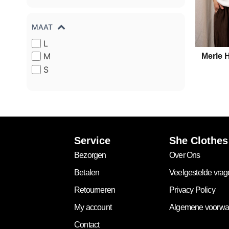
MAAT
L
M
Merle H
S
Service
She Clothes
Bezorgen
Over Ons
Betalen
Veelgestelde vra
Retourneren
Privacy Policy
My account
Algemene voorwa
Contact