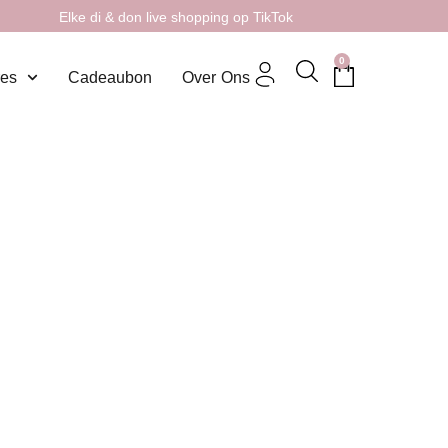
Elke di & don live shopping op TikTok
0
res
Cadeaubon
Over Ons