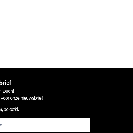
rief
n touch!
in voor onze nieuwsbrief!
, beloofd.
er