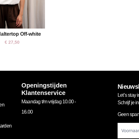
altertop Off-white
S
M
L
€
27,50
Openingstijden
Nieuwsb
Klantenservice
Let’s stay i
Maandag t/m vrijdag 10.00 -
Schrijf je 
gen
16.00
Geen spam
Footer
arden
Newslett