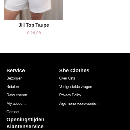
Jill Top Taupe
One size
€
24,99
Service
She Clothes
Bezorgen
Over Ons
Betalen
Veelgestelde vragen
Retourneren
Privacy Policy
My account
Algemene voorwaarden
Contact
Openingstijden
Klantenservice