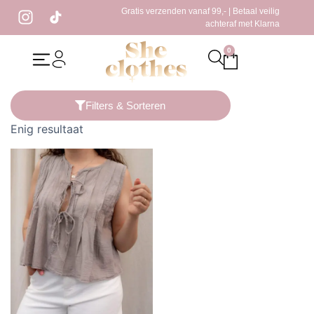
Gratis verzenden vanaf 99,- | Betaal veilig
achteraf met Klarna
0
Home
/ Producten getagged “losvallende top”
Filters & Sorteren
Enig resultaat