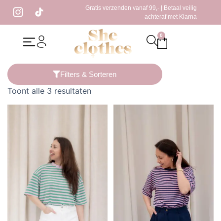
Gratis verzenden vanaf 99,- | Betaal veilig
achteraf met Klarna
0
Home
/ Producten getagged “longsleeve blauw”
Filters & Sorteren
Toont alle 3 resultaten