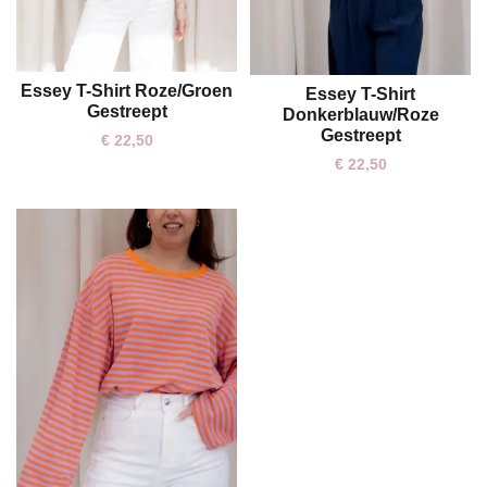
Essey T-Shirt Roze/Groen
Essey T-Shirt
One size
One size
Gestreept
Donkerblauw/Roze
Gestreept
€
22,50
€
22,50