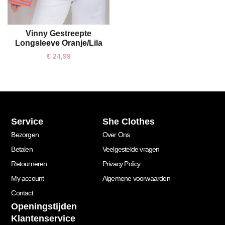
Vinny Gestreepte
One size
Longsleeve Oranje/Lila
€
24,99
Service
She Clothes
Bezorgen
Over Ons
Betalen
Veelgestelde vragen
Retourneren
Privacy Policy
My account
Algemene voorwaarden
Contact
Openingstijden
Klantenservice