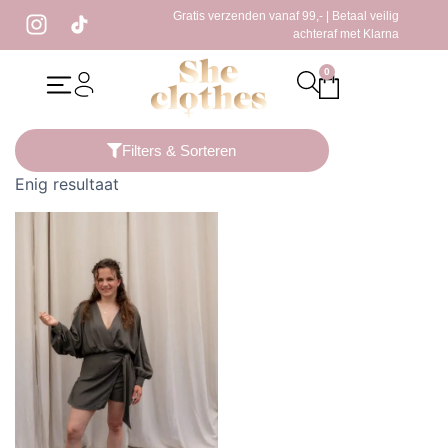
Gratis verzenden vanaf 99,- | Betaal veilig
achteraf met Klarna
0
Home
/ Producten getagged “legergroene playsuit”
Filters & Sorteren
Enig resultaat