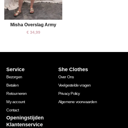
Misha Overslag Army
One size
€
34,99
Service
She Clothes
Bezorgen
Over Ons
Betalen
Veelgestelde vragen
Retourneren
Privacy Policy
My account
Algemene voorwaarden
Contact
Openingstijden
Klantenservice