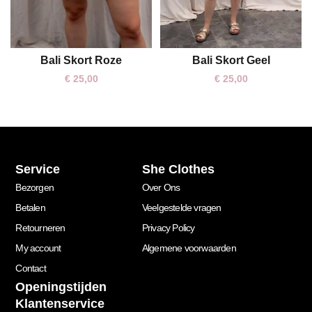
Bali Skort Roze
Bali Skort Geel
One size
One size
€
25,00
€
25,00
Service
She Clothes
Bezorgen
Over Ons
Betalen
Veelgestelde vragen
Retourneren
Privacy Policy
My account
Algemene voorwaarden
Contact
Openingstijden
Klantenservice