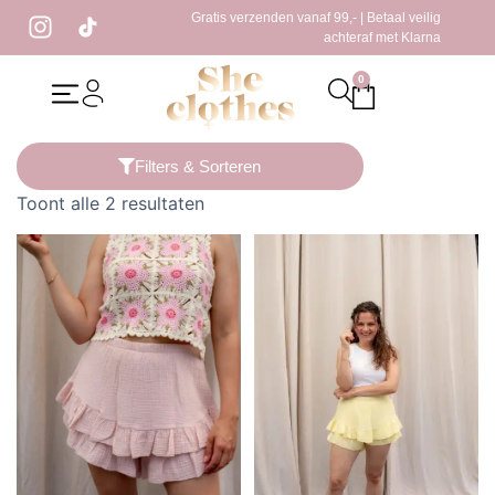
Gratis verzenden vanaf 99,- | Betaal veilig
achteraf met Klarna
0
Home
/ Producten getagged “katoenen skort”
Filters & Sorteren
Toont alle 2 resultaten