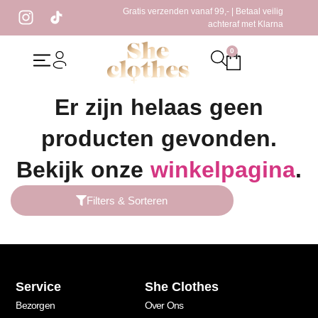
Gratis verzenden vanaf 99,- | Betaal veilig
achteraf met Klarna
0
Home
/ Producten getagged “katoenen jurk”
Er zijn helaas geen
producten gevonden.
Bekijk onze
winkelpagina
.
Filters & Sorteren
Service
She Clothes
Bezorgen
Over Ons