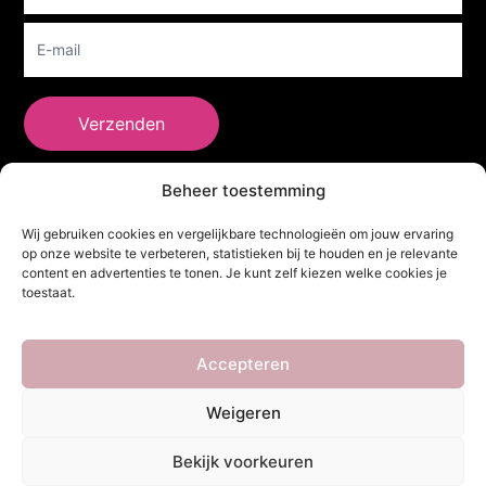
Verzenden
Beheer toestemming
She Clothes
Wij gebruiken cookies en vergelijkbare technologieën om jouw ervaring
op onze website te verbeteren, statistieken bij te houden en je relevante
content en advertenties te tonen. Je kunt zelf kiezen welke cookies je
toestaat.
Adres
Heidebaan 62, 6044 XS Roermond
Volg Ons!
Accepteren
Weigeren
Copyright ©
She Clothes
. Alle rechten voorbehouden. Powered by
Bekijk voorkeuren
Webdesigner
&
YHDS