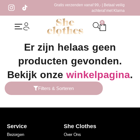
Gratis verzenden vanaf 99,- | Betaal veilig
achteraf met Klarna
0
Home
/ Producten getagged “jurk met strepen”
Er zijn helaas geen
producten gevonden.
Bekijk onze
winkelpagina
.
Filters & Sorteren
Service
She Clothes
Bezorgen
Over Ons