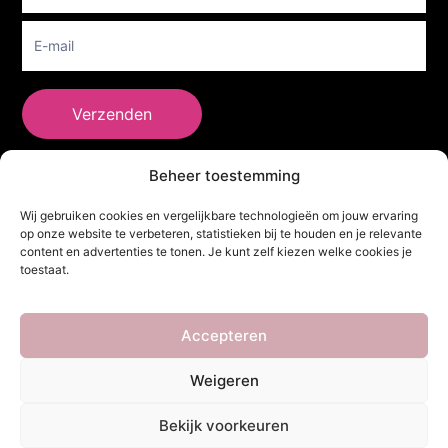
Verzenden
Beheer toestemming
She Clothes
Wij gebruiken cookies en vergelijkbare technologieën om jouw ervaring
op onze website te verbeteren, statistieken bij te houden en je relevante
content en advertenties te tonen. Je kunt zelf kiezen welke cookies je
toestaat.
Adres
Heidebaan 62, 6044 XS Roermond
Volg Ons!
Accepteren
Weigeren
Copyright ©
She Clothes
. Alle rechten voorbehouden. Powered by
Bekijk voorkeuren
Webdesigner
&
YHDS