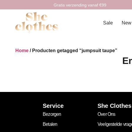
Gratis verzending vanaf €99
Sale
New
Home
/ Producten getagged “jumpsuit taupe”
Er
Service
She Clothes
Bezorgen
Over Ons
Betalen
Veelgestelde vra