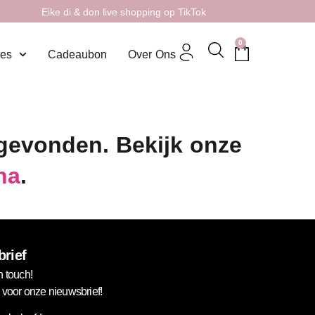
Elke di & don live shopping op TikTok
0
res
Cadeaubon
Over Ons
 gevonden. Bekijk onze
na
.
rief
n touch!
in voor onze nieuwsbrief!