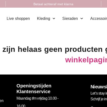
Betaal achteraf met klarna
Live shoppen
Kleding
Sieraden
Accessoi
 zijn helaas geen producten
winkelpagi
Openingstijden
Nieuwsb
Klantenservice
Let’s stay i
Maandag t/m vrijdag 10.00 -
Schrijf je 
gen
16.00