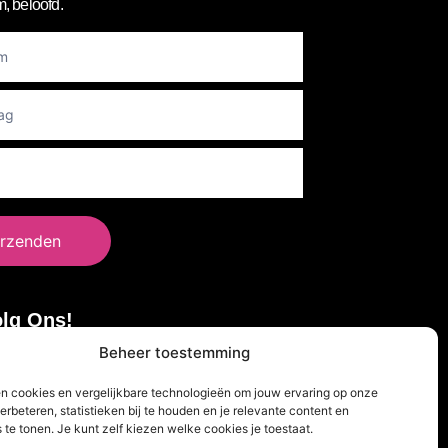
, beloofd.
er
rzenden
lg Ons!
Beheer toestemming
en cookies en vergelijkbare technologieën om jouw ervaring op onze
erbeteren, statistieken bij te houden en je relevante content en
 te tonen. Je kunt zelf kiezen welke cookies je toestaat.