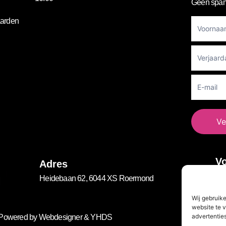
Geen spam
Footer
arden
Newslett
Ve
Vo
Adres
Heidebaan 62, 6044 XS Roermond
Wij gebruik
website te v
advertenties
. Powered by
Webdesigner
&
YHDS