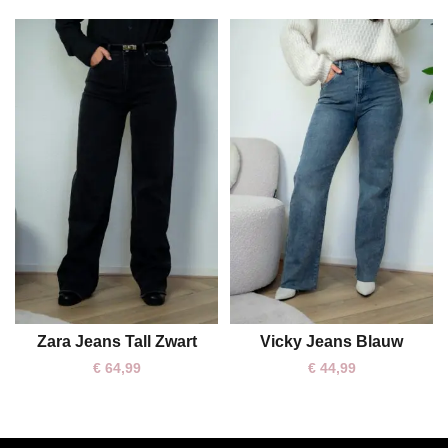
Zara Jeans Tall Zwart
Vicky Jeans Blauw
XS
S
M
L
M
L
XL
€
64,99
€
44,99