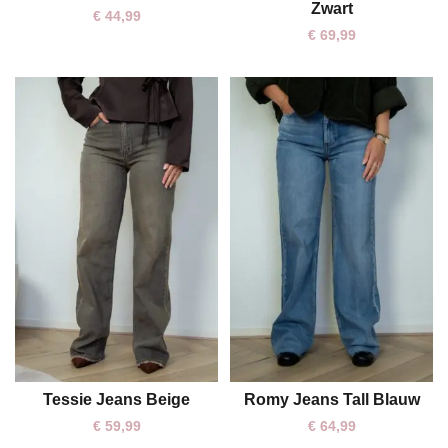
Zwart
€
44,99
€
69,99
Tessie Jeans Beige
Romy Jeans Tall Blauw
XS
S
M
L
XL
XS
S
M
L
XL
€
59,99
€
64,99