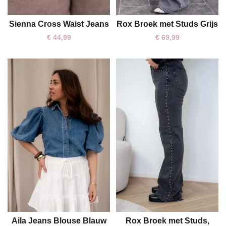
Sienna Cross Waist Jeans
Rox Broek met Studs Grijs
S
L
XL
XS
S
M
€
44,99
€
69,99
Aila Jeans Blouse Blauw
Rox Broek met Studs,
XL
XXL
S