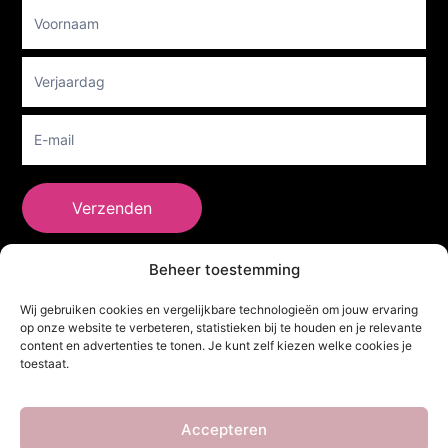
Footer
Newsletter
Verzenden
Beheer toestemming
She Clothes
Wij gebruiken cookies en vergelijkbare technologieën om jouw ervaring
op onze website te verbeteren, statistieken bij te houden en je relevante
content en advertenties te tonen. Je kunt zelf kiezen welke cookies je
toestaat.
Adres
Heidebaan 62, 6044 XS Roermond
Volg Ons!
Accepteren