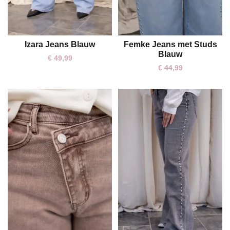
Izara Jeans Blauw
Femke Jeans met Studs
M
L
XL
S
M
L
XL
Blauw
€
49,99
€
44,99