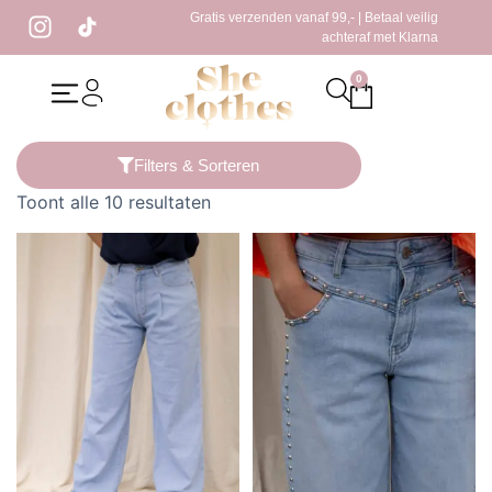
Gratis verzenden vanaf 99,- | Betaal veilig
achteraf met Klarna
0
Home
/ Producten getagged “jeans”
Filters & Sorteren
Toont alle 10 resultaten