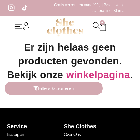
Gratis verzenden vanaf 99,- | Betaal veilig
achteraf met Klarna
0
Home
/ Producten getagged “jasje linnen”
Er zijn helaas geen
producten gevonden.
Bekijk onze
winkelpagina
.
Filters & Sorteren
Service
She Clothes
Bezorgen
Over Ons