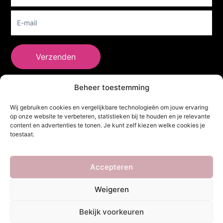
Verzenden
Beheer toestemming
She Clothes
Wij gebruiken cookies en vergelijkbare technologieën om jouw ervaring
op onze website te verbeteren, statistieken bij te houden en je relevante
content en advertenties te tonen. Je kunt zelf kiezen welke cookies je
toestaat.
Adres
Heidebaan 62, 6044 XS Roermond
Volg Ons!
Accepteren
Weigeren
Copyright ©
She Clothes
. Alle rechten voorbehouden. Powered by
Bekijk voorkeuren
Webdesigner
&
YHDS