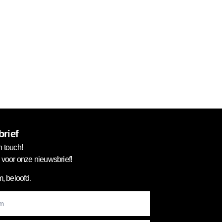
rief
n touch!
in voor onze nieuwsbrief!
, beloofd.
er