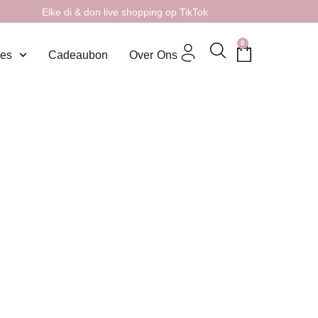
Elke di & don live shopping op TikTok
0
res
Cadeaubon
Over Ons