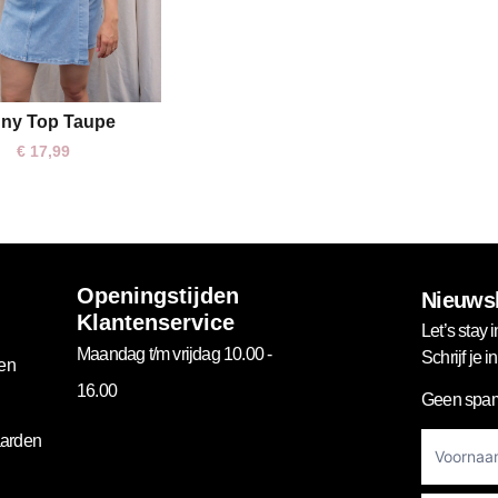
nny Top Taupe
One size
€
17,99
Openingstijden
Nieuwsb
Klantenservice
Let’s stay i
Maandag t/m vrijdag 10.00 -
Schrijf je 
gen
16.00
Geen spam
Footer
arden
Newslett