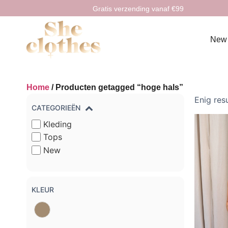
Gratis verzending vanaf €99
New
Home
/ Producten getagged “hoge hals”
Enig res
CATEGORIEËN
Kleding
Tops
New
KLEUR