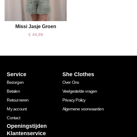
Missi Jasje Groen
One size
€
44,99
Service
She Clothes
Bezorgen
Over Ons
Betalen
Veelgestelde vragen
Retourneren
Privacy Policy
My account
Algemene voorwaarden
Contact
Openingstijden
Klantenservice