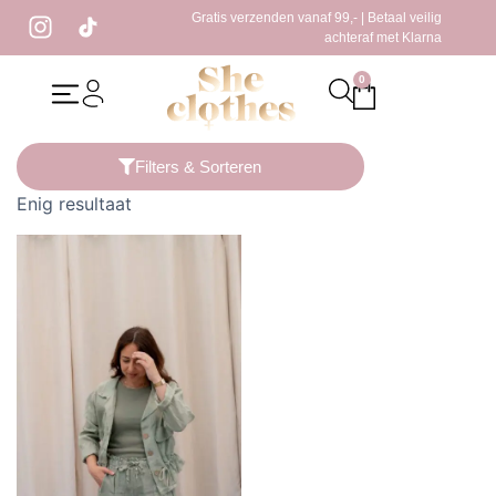
Gratis verzenden vanaf 99,- | Betaal veilig
achteraf met Klarna
0
Home
/ Producten getagged “groene jasje”
Filters & Sorteren
Enig resultaat