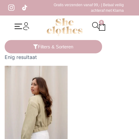
Gratis verzenden vanaf 99,- | Betaal veilig
achteraf met Klarna
0
Home
/ Producten getagged “groen jasje”
Filters & Sorteren
Enig resultaat