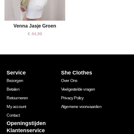
Venna Jasje Groen
S/M
M/L
€
44,99
Service
She Clothes
Bezorgen
Over Ons
Betalen
Veelgestelde vragen
Retourneren
Privacy Policy
My account
Algemene voorwaarden
Contact
Openingstijden
Klantenservice